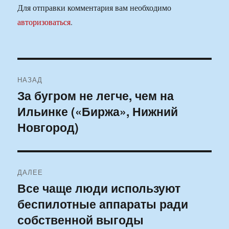
Для отправки комментария вам необходимо
авторизоваться
.
Навигация
НАЗАД
по
За бугром не легче, чем на
Предыдущая
Ильинке («Биржа», Нижний
запись:
записям
Новгород)
ДАЛЕЕ
Все чаще люди используют
Следующая
беспилотные аппараты ради
запись:
собственной выгоды