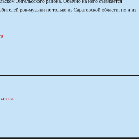
альском Энгельсского района. Обычно на него съезжается
юбителей рок-музыки не только из Саратовской области, но и из
ru
ваться
.