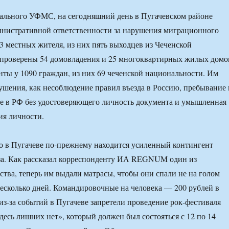
ального УФМС, на сегодняшний день в Пугачевском районе
инистративной ответственности за нарушения миграционного
43 местных жителя, из них пять выходцев из Чеченской
 проверены 54 домовладения и 25 многоквартирных жилых домо
ты у 1090 граждан, из них 69 чеченской национальности. Им
ушения, как несоблюдение правил въезда в Россию, пребывание 
е в РФ без удостоверяющего личность документа и умышленная
ия личности.
о в Пугачеве по-прежнему находится усиленный контингент
за. Как рассказал корреспонденту ИА REGNUM один из
ства, теперь им выдали матрасы, чтобы они спали не на голом
несколько дней. Командировочные на человека — 200 рублей в
 из-за событий в Пугачеве запретели проведение рок-фестиваля
десь лишних нет», который должен был состояться с 12 по 14