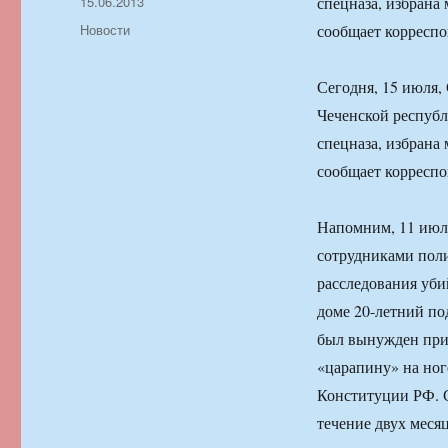
Автор
Опубликовано
15.06.2013
спецназа, избрана 
Рубрики
Новости
сообщает коррес
Сегодня, 15 июля,
Чеченской республ
спецназа, избрана 
сообщает коррес
Напомним, 11 июл
сотрудниками пол
расследования уби
доме 20-летний по
был вынужден прим
«царапину» на ноге
Конституции РФ. С
течение двух месяц