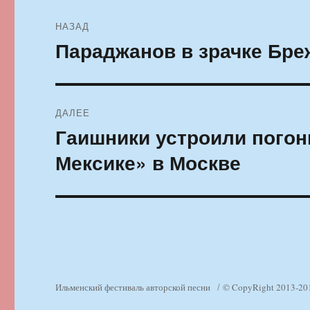
Навигация
НАЗАД
по
Параджанов в зрачке Бре
Предыдущая
запись:
записям
ДАЛЕЕ
Гаишники устроили погон
Следующая
запись:
Мексике» в Москве
Ильменский фестиваль авторской песни
© CopyRight 2013-20