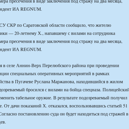
мера пресечения в виде заключения под стражу на два месяца,
пондент ИА REGNUM.
 СУ СКР по Саратовской области сообщило, что жителю
ики — 20-летнему Х., напавшему с вилами на сотрудника
мера пресечения в виде заключения под стражу на два месяца,
пондент ИА REGNUM.
я в селе Аннин-Верх Перелюбского района при проведении
иции специальных оперативных мероприятий в рамках
йства в Пугачеве Руслана Маржанова, находившийся в жилом
дозреваемый бросился с вилами на бойца спецназа. Полицейски
енить табельное оружие. В результате подозреваемый получил
. От дачи показаний Х. отказался, воспользовавшись статьей 51
огласно постановлению суда он будет находиться под стражей в
ев.