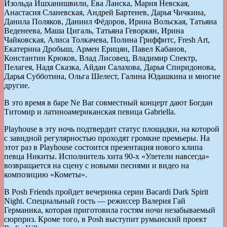
Изольда Ишханишвили, Ева Ланска, Мария Невская,
Анастасия Сланевская, Андрей Бартенев, Дарья Чичкина,
Данила Поляков, Даниил Фёдоров, Ирина Вольская, Татьяна
Веденеева, Маша Цигаль, Татьяна Геворкян, Ирина
Чайковская, Алиса Толкачева, Полина Гриффитс, Fresh Art,
Екатерина Дробыш, Армен Ерицян, Павел Кабанов,
Константин Крюков, Влад Лисовец, Владимир Спектр,
Пелагея, Надя Сказка, Айдан Салахова, Дарья Спиридонова,
Дарья Субботина, Ольга Шелест, Галина Юдашкина и многие
другие.
В это время в баре Ne Bar совместный концерт дают Богдан
Титомир и латиноамериканская певица Gabriella.
Playhouse в эту ночь подтвердит статус площадки, на которой
с завидной регулярностью проходят громкие премьеры. На
этот раз в Playhouse состоится презентация нового клипа
певца Никиты. Исполнитель хита 90-х «Улетели навсегда»
возвращается на сцену с новыми песнями и видео на
композицию «Кометы».
В Posh Friends пройдет вечеринка серии Bacardi Dark Spirit
Night. Специальный гость — режиссер Валерия Гай
Германика, которая приготовила гостям ночи незабываемый
сюрприз. Кроме того, в Posh выступит румынский проект