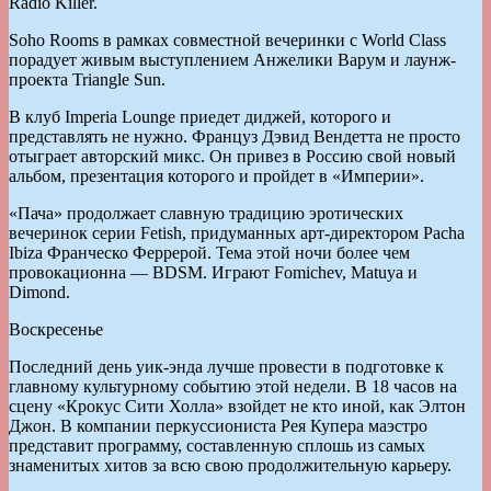
Radio Killer.
Soho Rooms в рамках совместной вечеринки с World Class
порадует живым выступлением Анжелики Варум и лаунж-
проекта Triangle Sun.
В клуб Imperia Lounge приедет диджей, которого и
представлять не нужно. Француз Дэвид Вендетта не просто
отыграет авторский микс. Он привез в Россию свой новый
альбом, презентация которого и пройдет в «Империи».
«Пача» продолжает славную традицию эротических
вечеринок серии Fetish, придуманных арт-директором Pacha
Ibiza Франческо Феррерой. Тема этой ночи более чем
провокационна — BDSM. Играют Fomichev, Matuya и
Dimond.
Воскресенье
Последний день уик-энда лучше провести в подготовке к
главному культурному событию этой недели. В 18 часов на
сцену «Крокус Сити Холла» взойдет не кто иной, как Элтон
Джон. В компании перкуссиониста Рея Купера маэстро
представит программу, составленную сплошь из самых
знаменитых хитов за всю свою продолжительную карьеру.