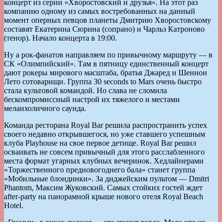
концерт из серии «Хворостовский и друзья». На этот раз
компанию одному из самых востребованных на данный
момент оперных певцов планеты Дмитрию Хворостовскому
составят Екатерина Сюрина (сопрано) и Чарльз Катроново
(тенор). Начало концерта в 19:00.
Ну а рок-фанатов направляем по привычному маршруту — в
СК «Олимпийский». Там в пятницу единственный концерт
дают рокеры мирового масштаба, братья Джаред и Шеннон
Лето сотоварищи. Группа 30 seconds to Mars очень быстро
стала культовой командой. Но слава не сломила
бескомпромиссный настрой их тяжелого и местами
меланхоличного саунда.
Команда ресторана Royal Bar решила распространить успех
своего недавно открывшегося, но уже ставшего успешным
клуба Playhouse на свое первое детище. Royal Bar решил
осваивать не совсем привычный для этого расслабленного
места формат угарных клубных вечеринок. Хедлайнерами
«Торжественного предновогоднего бала» станет группа
«Мобильные блондинки». За диджейским пультом — Dmitri
Phantom, Максим Жуковский. Самых стойких гостей ждет
after-party на панорамной крыше нового отеля Royal Beach
Hotel.