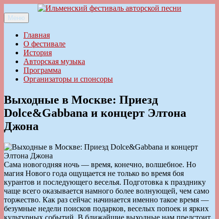
Перейти
к
Меню
Ильменский фестиваль авторской песни
содержимому
Главная
О фестивале
История
Авторская музыка
Программа
Организаторы и спонсоры
Выходные в Москве: Приезд
Dolce&Gabbana и концерт Элтона
Джона
Сама новогодняя ночь — время, конечно, волшебное. Но
магия Нового года ощущается не только во время боя
курантов и последующего веселья. Подготовка к празднику
чаще всего оказывается намного более волнующей, чем само
торжество. Как раз сейчас начинается именно такое время —
безумные недели поисков подарков, веселых попоек и ярких
культурных событий. В ближайшие выходные нам предстоит