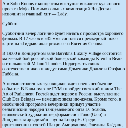
А в Soho Rooms с концертом выступит вокалист культового
проекта Mojo. Помимо сольных композиций Ян Дестал
исполнит и главный хит — Lady.
Суббота
Субботний вечер логично будет начать с просмотра хорошего
фильма. В 17 часов в «35 мм» состоится премьерный показ
картины «Гидравлика» рижиссера Евгения Серова.
В 19:00 в Концертном зале Barvikha Luxury Village состоится
матчевый бой российской боксерской команды Kremlin Bears
и итальянской Milano Thunder. Поддержать своих
соотечественников приедут сами Доменико Дольче и Стефано
Габбана.
А ночью столичных тусовщиков ждет очень необычное
событие. В Бальном зале ГУМа пройдет светский прием The
Art of Parliament. Гостей ждет первое в России выступление
Club Des Belugas — немецких звезд ню-джаза. Кроме того, в
необычной программе вечеринки примут участие
бельгийский чародей танцевального бита DJ Scaldia,
итальянский художник-перформансист Гало (Galo) и
Лондонская арт-дизайн группа Loop.pH. Среди
приглашенных гостей Шахри Амирханова, Эвелина Блёданс,