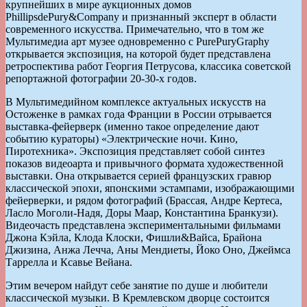
крупнейших в мире аукционных домов
PhillipsdePury&Company и признанный эксперт в области
современного искусства. Примечательно, что в том же
Мультимедиа арт музее одновременно с PurePuryGraphy
открывается экспозиция, на которой будет представлена
ретроспектива работ Георгия Петрусова, классика советской
репортажной фотографии 20-30-х годов.
В Мультимедийном комплексе актуальных искусств на
Остоженке в рамках года Франции в России отрывается
выставка-фейерверк (именно такое определение дают
событию кураторы) «Электрические ночи. Кино,
Пиротехника». Экспозиция представляет собой синтез
показов видеоарта и привычного формата художественной
выставки. Она открывается серией французских гравюр
классической эпохи, японскими эстампами, изображающими
фейерверки, и рядом фотографий (Брассая, Андре Кертеса,
Ласло Моголи-Надя, Доры Маар, Константина Бранкузи).
Видеочасть представлена экспериментальными фильмами
Джона Кэйла, Клода Клоски, Фишли&Вайса, Брайона
Джизина, Анжа Лечча, Аны Мендиеты, Йоко Оно, Джеймса
Таррелла и Ксавье Вейана.
Этим вечером найдут себе занятие по душе и любители
классической музыки. В Кремлевском дворце состоится