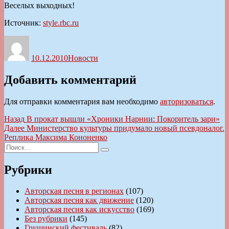
Веселых выходных!
Источник:
style.rbc.ru
Автор
Опубликовано
Рубрики
10.12.2010
Новости
Добавить комментарий
Для отправки комментария вам необходимо
авторизоваться
.
Навигация
Предыдущая
Назад
В прокат вышли «Хроники Нарнии: Покоритель зари»
запись:
Следующая
Далее
Министерство культуры придумало новый псевдоналог.
по
запись:
Реплика Максима Кононенко
записям
Искать:
Поиск
Рубрики
Авторская песня в регионах
(107)
Авторская песня как движение
(120)
Авторская песня как искусство
(169)
Без рубрики
(145)
Грушинский фестиваль
(82)