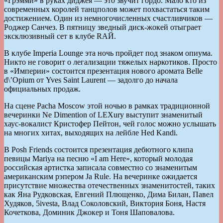
«Грэмми» в руках диджея — это звучит гордо. Мало кто из
современных королей танцполов может похвастаться таким
достижением. Один из немногочисленных счастливчиков —
Роджер Санчез. В пятницу зведный диск-жокей отыграет
эксклюзивный сет в клубе RАЙ.
В клубе Imperia Lounge эта ночь пройдет под знаком опиума.
Никто не говорит о легализации тяжелых наркотиков. Просто
в «Империи» состоится презентация нового аромата Belle
d\’Opium от Yves Saint Laurent — задолго до начала
официальных продаж.
На сцене Pacha Moscow этой ночью в рамках традиционной
вечеринки Ne Dimention of LEXury выступит знаменитый
хаус-вокалист Кристофер Пейтон, чей голос можно услышать
на многих хитах, выходящих на лейбле Hed Kandi.
В Posh Friends состоится презентация дебютного клипа
певицы Mariya на песню «I am Here», который молодая
российская артистка записала совместно со знаменитым
американским рэпером Ja Rule. На вечеринке ожидается
присутствие множества отечественных знаменитостей, таких
как Яна Рудковская, Евгений Плющенко, Дима Билан, Павел
Худяков, 5ivesta, Влад Соколовский, Виктория Боня, Настя
Кочеткова, Доминик Джокер и Тоня Шаповалова.