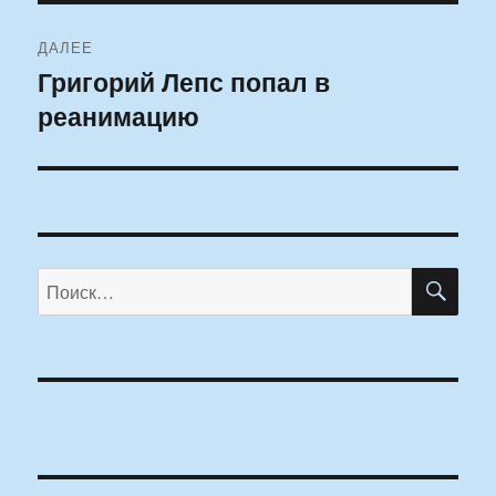
ДАЛЕЕ
Григорий Лепс попал в
Следующая
реанимацию
запись:
ПО
Искать: