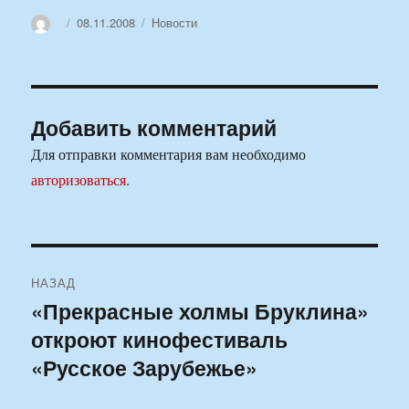
Автор
Опубликовано
Рубрики
08.11.2008
Новости
Добавить комментарий
Для отправки комментария вам необходимо
авторизоваться
.
Навигация
НАЗАД
по
«Прекрасные холмы Бруклина»
Предыдущая
откроют кинофестиваль
запись:
записям
«Русское Зарубежье»