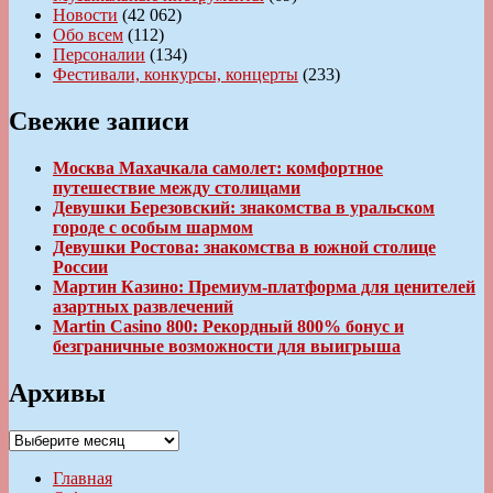
Новости
(42 062)
Обо всем
(112)
Персоналии
(134)
Фестивали, конкурсы, концерты
(233)
Свежие записи
Москва Махачкала самолет: комфортное
путешествие между столицами
Девушки Березовский: знакомства в уральском
городе с особым шармом
Девушки Ростова: знакомства в южной столице
России
Мартин Казино: Премиум-платформа для ценителей
азартных развлечений
Martin Casino 800: Рекордный 800% бонус и
безграничные возможности для выигрыша
Архивы
Архивы
Главная