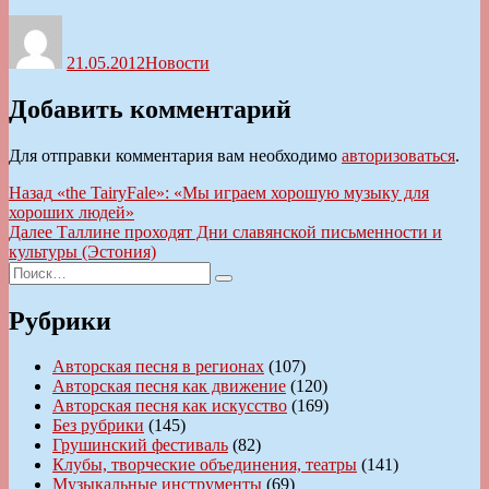
Автор
Опубликовано
Рубрики
21.05.2012
Новости
Добавить комментарий
Для отправки комментария вам необходимо
авторизоваться
.
Навигация
Предыдущая
Назад
«the TairyFale»: «Мы играем хорошую музыку для
запись:
хороших людей»
по
Следующая
Далее
Таллине проходят Дни славянской письменности и
записям
запись:
культуры (Эстония)
Искать:
Поиск
Рубрики
Авторская песня в регионах
(107)
Авторская песня как движение
(120)
Авторская песня как искусство
(169)
Без рубрики
(145)
Грушинский фестиваль
(82)
Клубы, творческие объединения, театры
(141)
Музыкальные инструменты
(69)