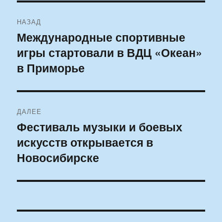
Навигация
НАЗАД
по
Международные спортивные
Предыдущая
игры стартовали в ВДЦ «Океан»
запись:
записям
в Приморье
ДАЛЕЕ
Фестиваль музыки и боевых
Следующая
искусств открывается в
запись:
Новосибирске