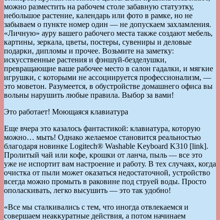
можно разместить на рабочем столе забавную статуэтку,
небольшое растение, календарь или фото в рамке, но не
забываем о пункте номер один — не допускаем захламления.
«Личную» ауру вашего рабочего места также создают мебель,
картины, зеркала, цветы, постеры, сувениры и деловые
подарки, дипломы и прочее. Возьмите на заметку:
искусственные растения и фэншуй-безделушки,
превращающие ваше рабочее место в салон гадалки, и мягкие
игрушки, с которыми не ассоциируется профессионализм, —
это моветон. Разумеется, в обустройстве домашнего офиса вы
вольны нарушить любые правила. Выбор за вами!
Это работает! Моющаяся клавиатура
Еще вчера это казалось фантастикой: клавиатура, которую
можно… мыть! Однако желаемое становится реальностью
благодаря новинке Logitech® Washable Keyboard K310 [link].
Пролитый чай или кофе, крошки от ланча, пыль — все это
уже не испортит вам настроение и работу. В тех случаях, когда
очистка от пыли может оказаться недостаточной, устройство
всегда можно промыть в раковине под струей воды. Просто
ополаскивать, легко высушить — это так удобно!
«Все мы сталкивались с тем, что иногда отвлекаемся и
совершаем неаккуратные действия, а потом начинаем