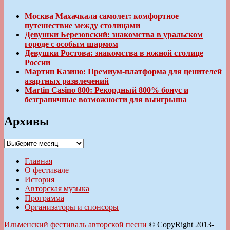
Москва Махачкала самолет: комфортное
путешествие между столицами
Девушки Березовский: знакомства в уральском
городе с особым шармом
Девушки Ростова: знакомства в южной столице
России
Мартин Казино: Премиум-платформа для ценителей
азартных развлечений
Martin Casino 800: Рекордный 800% бонус и
безграничные возможности для выигрыша
Архивы
Архивы
Главная
О фестивале
История
Авторская музыка
Программа
Организаторы и спонсоры
Ильменский фестиваль авторской песни
© CopyRight 2013-