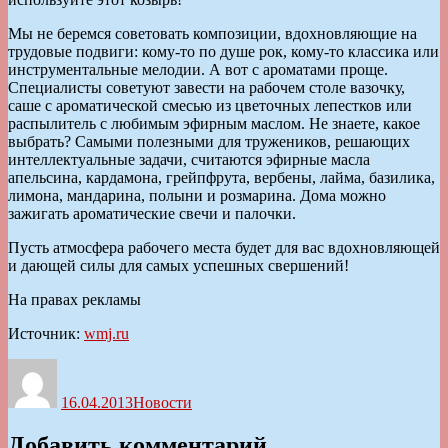
Мы не беремся советовать композиции, вдохновляющие на
трудовые подвиги: кому-то по душе рок, кому-то классика или
инструментальные мелодии. А вот с ароматами проще.
Специалисты советуют завести на рабочем столе вазочку,
саше с ароматической смесью из цветочных лепестков или
распылитель с любимым эфирным маслом. Не знаете, какое
выбрать? Самыми полезными для тружеников, решающих
интеллектуальные задачи, считаются эфирные масла
апельсина, кардамона, грейпфрута, вербены, лайма, базилика,
лимона, мандарина, полыни и розмарина. Дома можно
зажигать ароматические свечи и палочки.
Пусть атмосфера рабочего места будет для вас вдохновляющей
и дающей силы для самых успешных свершений!
На правах рекламы
Источник:
wmj.ru
Автор
Опубликовано
Рубрики
16.04.2013
Новости
Добавить комментарий