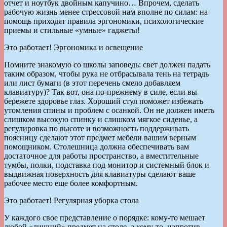
отчет и ноутбук двойным капучино… Впрочем, сделать
рабочую жизнь менее стрессовой нам вполне по силам: на
помощь приходят правила эргономики, психологические
приемы и стильные «умные» гаджеты!
Это работает! Эргономика и освещение
Помните знакомую со школы заповедь: свет должен падать
таким образом, чтобы рука не отбрасывала тень на тетрадь
или лист бумаги (в этот перечень смело добавляем
клавиатуру)? Так вот, она по-прежнему в силе, если вы
бережете здоровье глаз. Хороший стул поможет избежать
утомления спины и проблем с осанкой. Он не должен иметь
слишком высокую спинку и слишком мягкое сиденье, а
регулировка по высоте и возможность поддерживать
поясницу сделают этот предмет мебели вашим верным
помощником. Столешница должна обеспечивать вам
достаточное для работы пространство, а вместительные
тумбы, полки, подставка под монитор и системный блок и
выдвижная поверхность для клавиатуры сделают ваше
рабочее место еще более комфортным.
Это работает! Регулярная уборка стола
У каждого свое представление о порядке: кому-то мешает
любой «лишний» предмет на столе, а кому-то, напротив,