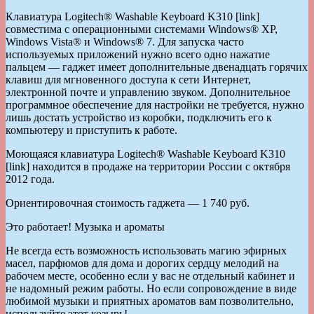
Клавиатура Logitech® Washable Keyboard K310 [link]
совместима с операционными системами Windows® XP,
Windows Vista® и Windows® 7. Для запуска часто
используемых приложений нужно всего одно нажатие
пальцем — гаджет имеет дополнительные двенадцать горячих
клавиш для мгновенного доступа к сети Интернет,
электронной почте и управлению звуком. Дополнительное
программное обеспечение для настройки не требуется, нужно
лишь достать устройство из коробки, подключить его к
компьютеру и приступить к работе.
Моющаяся клавиатура Logitech® Washable Keyboard K310
[link] находится в продаже на территории России с октября
2012 года.
Ориентировочная стоимость гаджета — 1 740 руб.
Это работает! Музыка и ароматы
Не всегда есть возможность использовать магию эфирных
масел, парфюмов для дома и дорогих сердцу мелодий на
рабочем месте, особенно если у вас не отдельный кабинет и
не надомный режим работы. Но если сопровождение в виде
любимой музыки и приятных ароматов вам позволительно,
используйте этот козырь!