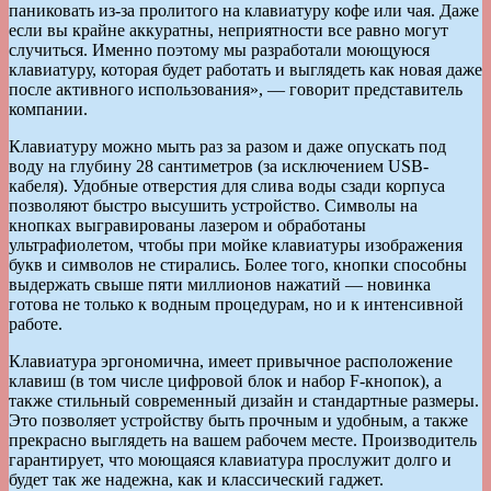
паниковать из-за пролитого на клавиатуру кофе или чая. Даже
если вы крайне аккуратны, неприятности все равно могут
случиться. Именно поэтому мы разработали моющуюся
клавиатуру, которая будет работать и выглядеть как новая даже
после активного использования», — говорит представитель
компании.
Клавиатуру можно мыть раз за разом и даже опускать под
воду на глубину 28 сантиметров (за исключением USB-
кабеля). Удобные отверстия для слива воды сзади корпуса
позволяют быстро высушить устройство. Символы на
кнопках выгравированы лазером и обработаны
ультрафиолетом, чтобы при мойке клавиатуры изображения
букв и символов не стирались. Более того, кнопки способны
выдержать свыше пяти миллионов нажатий — новинка
готова не только к водным процедурам, но и к интенсивной
работе.
Клавиатура эргономична, имеет привычное расположение
клавиш (в том числе цифровой блок и набор F-кнопок), а
также стильный современный дизайн и стандартные размеры.
Это позволяет устройству быть прочным и удобным, а также
прекрасно выглядеть на вашем рабочем месте. Производитель
гарантирует, что моющаяся клавиатура прослужит долго и
будет так же надежна, как и классический гаджет.