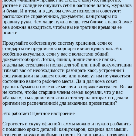
уютнее и солиднее ощущать себя в бастионе папок, журналов
и бумаг. И в том, и в другом случае психологи советуют:
расположите справочники, документы, канцтовары по
правилу руки. Чем чаще нужна вещь, тем ближе к вашей руке
она должна находиться, чтобы вы не тратили время на ее
поиски.
Продумайте собственную систему хранения, если ее
стандарты не предписаны корпоративной культурой. Это
особенно актуально, если у вас с коллегами общий
документооборот. Лотки, ящики, подписанные папки,
отдельные стеллажи и полки для той или иной документации
избавят вас от необходимости разбирать хаос, устроенный
сослуживцами на вашем столе, или помогут им не ужасаться
состоянию вашего рабочего места. Да и для дома совет
хранить бумаги и полезные мелочи в порядке актуален. Вы же
не хотите, чтобы старшие члены семьи ворчали, что у вас
«бардак», а младшие испытали степлер на шторах и сделали
оригами из распечатанной для заказчика презентации?
Это работает! Цветное настроение
Строгость и скуку офисной гаммы можно и нужно разбавить
с помощью ярких деталей: канцтоваров, коврика для мыши,
стикеров, кружки любимого цвета. Если правила позволяют,