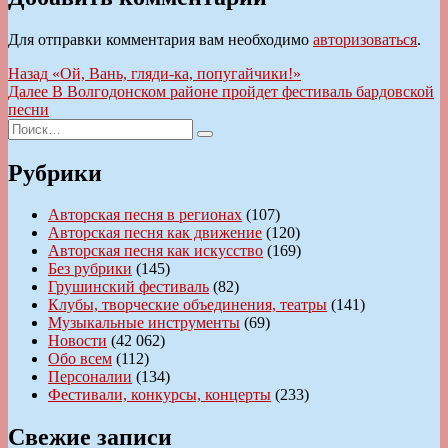
Для отправки комментария вам необходимо
авторизоваться
.
Навигация
Предыдущая
Назад
«Ой, Вань, гляди-ка, попугайчики!»
запись:
Следующая
Далее
В Волгодонском районе пройдет фестиваль бардовской
по
запись:
песни
записям
Искать:
Поиск
Рубрики
Авторская песня в регионах
(107)
Авторская песня как движение
(120)
Авторская песня как искусство
(169)
Без рубрики
(145)
Грушинский фестиваль
(82)
Клубы, творческие объединения, театры
(141)
Музыкальные инструменты
(69)
Новости
(42 062)
Обо всем
(112)
Персоналии
(134)
Фестивали, конкурсы, концерты
(233)
Свежие записи