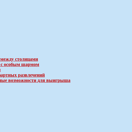
 между столицами
е с особым шармом
и
зартных развлечений
ичные возможности для выигрыша