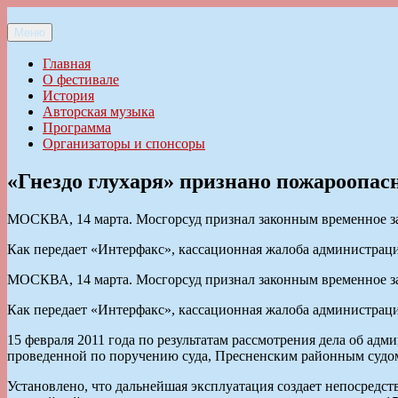
Перейти
к
Меню
Ильменский фестиваль авторской песни
содержимому
Главная
О фестивале
История
Авторская музыка
Программа
Организаторы и спонсоры
«Гнездо глухаря» признано пожароопа
МОСКВА, 14 марта. Мосгорсуд признал законным временное зак
Как передает «Интерфакс», кассационная жалоба администраци
МОСКВА, 14 марта. Мосгорсуд признал законным временное зак
Как передает «Интерфакс», кассационная жалоба администраци
15 февраля 2011 года по результатам рассмотрения дела об а
проведенной по поручению суда, Пресненским районным судом
Установлено, что дальнейшая эксплуатация создает непосредст