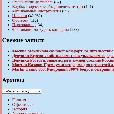
Грушинский фестиваль
(82)
Клубы, творческие объединения, театры
(141)
Музыкальные инструменты
(69)
Новости
(42 062)
Обо всем
(112)
Персоналии
(134)
Фестивали, конкурсы, концерты
(233)
Свежие записи
Москва Махачкала самолет: комфортное путешествие
Девушки Березовский: знакомства в уральском город
Девушки Ростова: знакомства в южной столице Росси
Мартин Казино: Премиум-платформа для ценителей а
Martin Casino 800: Рекордный 800% бонус и безгран
Архивы
Архивы
Главная
О фестивале
История
Авторская музыка