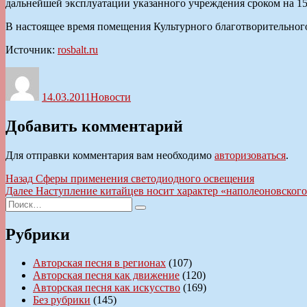
дальнейшей эксплуатации указанного учреждения сроком на 15
В настоящее время помещения Культурного благотворительного
Источник:
rosbalt.ru
Автор
Опубликовано
Рубрики
14.03.2011
Новости
Добавить комментарий
Для отправки комментария вам необходимо
авторизоваться
.
Навигация
Предыдущая
Назад
Сферы применения светодиодного освещения
запись:
Следующая
Далее
Наступление китайцев носит характер «наполеоновского
по
Искать:
запись:
Поиск
записям
Рубрики
Авторская песня в регионах
(107)
Авторская песня как движение
(120)
Авторская песня как искусство
(169)
Без рубрики
(145)