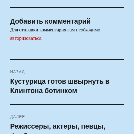
Добавить комментарий
Для отправки комментария вам необходимо
авторизоваться
.
Навигация
НАЗАД
по
Кустурица готов швырнуть в
Предыдущая
Клинтона ботинком
запись:
записям
ДАЛЕЕ
Режиссеры, актеры, певцы,
Следующая
запись: