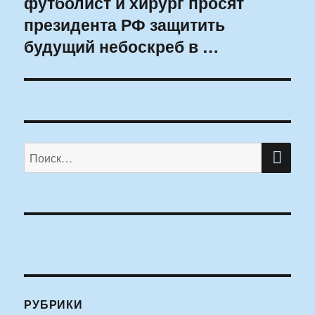
футболист и хирург просят
президента РФ защитить
будущий небоскреб в …
ПО
Искать:
РУБРИКИ