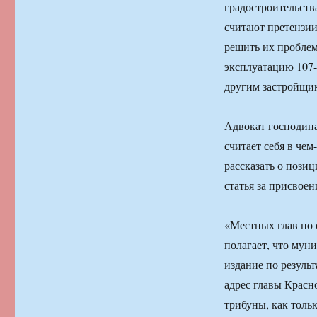
градостроительств
считают претензии
решить их проблемы
эксплуатацию 107-
другим застройщик
Адвокат господина
считает себя в чем
рассказать о пози
статья за присвое
«Местных глав по 
полагает, что мун
издание по резуль
адрес главы Красн
трибуны, как толь