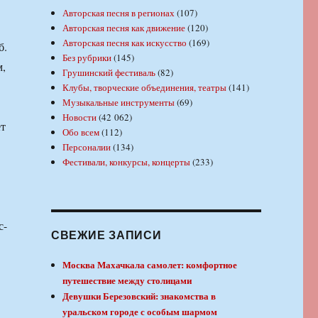
Авторская песня в регионах
(107)
Авторская песня как движение
(120)
Авторская песня как искусство
(169)
б.
Без рубрики
(145)
м,
Грушинский фестиваль
(82)
Клубы, творческие объединения, театры
(141)
Музыкальные инструменты
(69)
Новости
(42 062)
ет
Обо всем
(112)
Персоналии
(134)
Фестивали, конкурсы, концерты
(233)
с-
СВЕЖИЕ ЗАПИСИ
Москва Махачкала самолет: комфортное
путешествие между столицами
Девушки Березовский: знакомства в
уральском городе с особым шармом