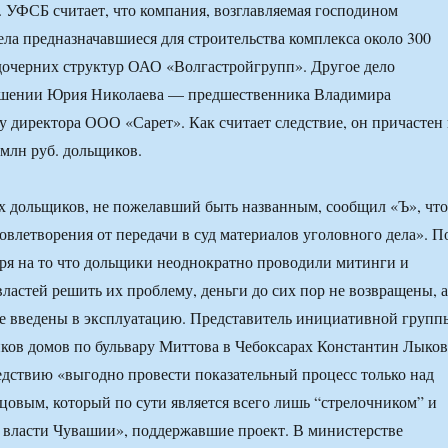
 УФСБ считает, что компания, возглавляемая господином
ла предназначавшиеся для строительства комплекса около 300
 дочерних структур ОАО «Волгастройгрупп». Другое дело
ошении Юрия Николаева — предшественника Владимира
у директора ООО «Сарет». Как считает следствие, он причастен 
млн руб. дольщиков.
х дольщиков, не пожелавший быть названным, сообщил «Ъ», что
овлетворения от передачи в суд материалов уголовного дела». П
тря на то что дольщики неоднократно проводили митинги и
властей решить их проблему, деньги до сих пор не возвращены, а
е введены в эксплуатацию. Представитель инициативной групп
ков домов по бульвару Миттова в Чебоксарах Константин Лыков
ледствию «выгодно провести показательный процесс только над
овым, который по сути является всего лишь “стрелочником” и
е власти Чувашии», поддержавшие проект. В министерстве