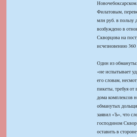
Новочебоксарском.
Филатовым, переве
млн руб. в пользу
возбуждено в отн
Скворцова на пост
исчезновению 360 
Один из обмануты
«не испытывает уд
его словам, несмо
пикеты, требуя от 
дома комплексов н
обманутых дольщи
заявил «Ъ», что с
господином Скворц
оставить в сторон