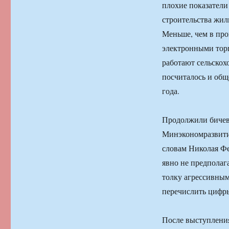
плохие показатели
строительства жил
Меньше, чем в про
электронными торг
работают сельскох
посчиталось и общ
года.
Продолжили бичев
Минэкономразвития
словам Николая Фе
явно не предполаг
толку агрессивным
перечислить цифры
После выступления