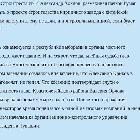
 Стройтреста №14 Александр Хохлов, размахивая пачкой бумаг
ать о проекте строительства кирпичного завода с китайской
ом выступить ему не дали, и пригрозили милицией, если будет
е.
ознаменуется в республике выборами в органы местного
одолжает издание. И не секрет, что дальнейшая судьба глав
ий во многом зависит от благоволения республиканского
том заседании создалось впечатление, что Александр Криков в
аговолят, не попал. Что косвенно подтверждает слухи о
лжность главы Красночетайского района Валерия Орлова,
ову на выборах четыре года назад. После того поражения
некоторое время подвизался в одной из газовых компаний, а ны
елем начальника организационно-контрольного управления
езидента Чувашии.