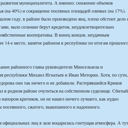
 развития муниципалитета. А именно: снижение объемов
ья (на 40%) и сокращение посевных площадей озимых (на 17%).
шлом году, в районе было произведено яиц, плохо обстоит дело 
ами, мало сельчане берут кредитов, неудовлетворительно
озяйственные кооперативы. В конец концов, неудачным
ее 14-е место, занятое районом в республике по итогам прошлог
ание районного главы руководители Минсельхоза и
 республики Михаил Игнатьев и Иван Моторин. Хотя, по сути,
дорова они так ничего и не добавили. Растерявшийся Криков
ал в родном районе очутиться на собственном судилище. Сбитый
 напором критиков, он не нашел ничего лучшего, как нудно
 посеянного, сжатого, выкопанного и надоенного.
 официальных лиц в зале воцарилась гнетущая атмосфера. А ту