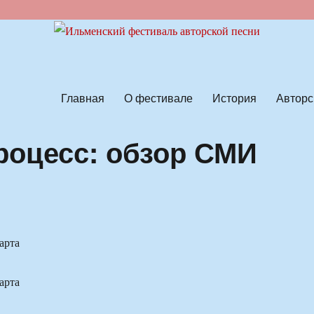
ской песни
Главная
О фестивале
История
Авторс
оцесс: обзор СМИ
арта
арта