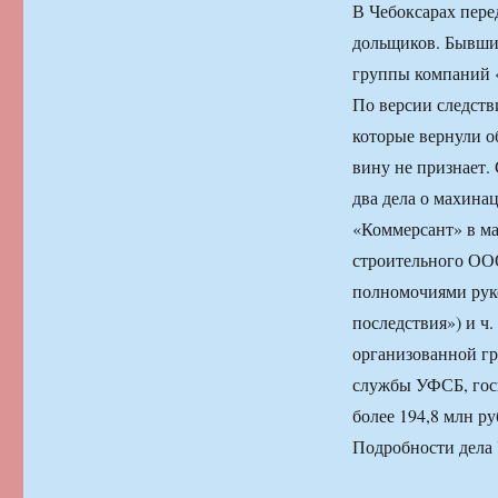
В Чебоксарах пере
дольщиков. Бывши
группы компаний «
По версии следств
которые вернули о
вину не признает.
два дела о махина
«Коммерсант» в м
строительного ООО
полномочиями рук
последствия») и ч.
организованной гр
службы УФСБ, госп
более 194,8 млн ру
Подробности дела