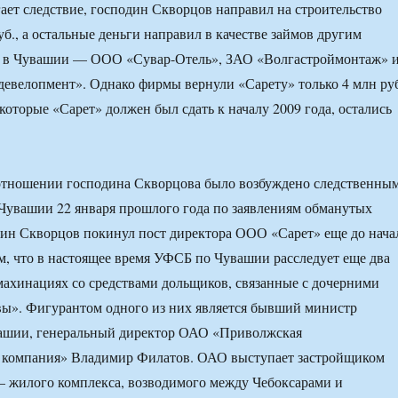
гает следствие, господин Скворцов направил на строительство
уб., а остальные деньги направил в качестве займов другим
 в Чувашии — ООО «Сувар-Отель», ЗАО «Волгастроймонтаж» 
евелопмент». Однако фирмы вернули «Сарету» только 4 млн ру
 которые «Сарет» должен был сдать к началу 2009 года, остались
 отношении господина Скворцова было возбуждено следственны
Чувашии 22 января прошлого года по заявлениям обманутых
ин Скворцов покинул пост директора ООО «Сарет» еще до нача
м, что в настоящее время УФСБ по Чувашии расследует еще два
махинациях со средствами дольщиков, связанные с дочерними
вы». Фигурантом одного из них является бывший министр
вашии, генеральный директор ОАО «Приволжская
я компания» Владимир Филатов. ОАО выступает застройщиком
— жилого комплекса, возводимого между Чебоксарами и