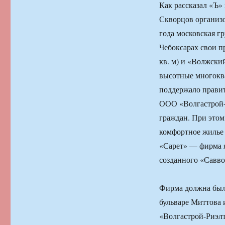
Как рассказал «Ъ»
Скворцов организов
года московская г
Чебоксарах свои п
кв. м) и «Волжский
высотные многокв
поддержало правит
ООО «Волгастрой-Р
граждан. При этом
комфортное жилье
«Сарет» — фирма 
созданного «Савво
Фирма должна была
бульваре Миттова и
«Волгастрой-Риэлт