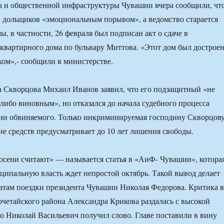
а и общественной инфраструктуры Чувашии вчера сообщили, чт
 дольщиков «эмоциональным порывом», а ведомство старается
, в частности, 26 февраля был подписан акт о сдаче в
квартирного дома по бульвару Миттова. «Этот дом был дострое
ом»,- сообщили в министерстве.
 Скворцова Михаил Иванов заявил, что его подзащитный «не
-либо виновным», но отказался до начала судебного процесса
ции обвиняемого. Только инкриминируемая господину Скворцов
ние средств предусматривает до 10 лет лишения свободы.
осени считают» — называется статья в «АиФ- Чувашии», котора
иципальную власть ждет непростой октябрь. Такой вывод делает
татам поездки президента Чувашии Николая Федорова. Критика в
очетайского района Александра Крикова раздалась с высокой
ко Николай Васильевич получил слово. Главе поставили в вину