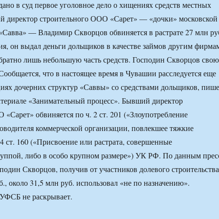
дано в суд первое уголовное дело о хищениях средств местных
й директор строительного ООО «Сарет» — «дочки» московской
Савва» — Владимир Скворцов обвиняется в растрате 27 млн ру
ия, он выдал деньги дольщиков в качестве займов другим фирма
братно лишь небольшую часть средств. Господин Скворцов свою
 Сообщается, что в настоящее время в Чувашии расследуется еще
циях дочерних структур «Саввы» со средствами дольщиков, пиш
атериале «Занимательный процесс». Бывший директор
 «Сарет» обвиняется по ч. 2 ст. 201 («Злоупотребление
оводителя коммерческой организации, повлекшее тяжкие
 4 ст. 160 («Присвоение или растрата, совершенные
уппой, либо в особо крупном размере») УК РФ. По данным прес
один Скворцов, получив от участников долевого строительства
б., около 31,5 млн руб. использовал «не по назначению».
 УФСБ не раскрывает.