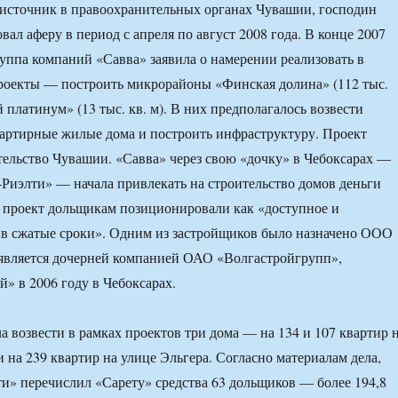
 источник в правоохранительных органах Чувашии, господин
ал аферу в период с апреля по август 2008 года. В конце 2007
руппа компаний «Савва» заявила о намерении реализовать в
роекты — построить микрорайоны «Финская долина» (112 тыс.
 платинум» (13 тыс. кв. м). В них предполагалось возвести
артирные жилые дома и построить инфраструктуру. Проект
ельство Чувашии. «Савва» через свою «дочку» в Чебоксарах —
иэлти» — начала привлекать на строительство домов деньги
 проект дольщикам позиционировали как «доступное и
 в сжатые сроки». Одним из застройщиков было назначено ООО
является дочерней компанией ОАО «Волгастройгрупп»,
й» в 2006 году в Чебоксарах.
 возвести в рамках проектов три дома — на 134 и 107 квартир 
 на 239 квартир на улице Эльгера. Согласно материалам дела,
и» перечислил «Сарету» средства 63 дольщиков — более 194,8