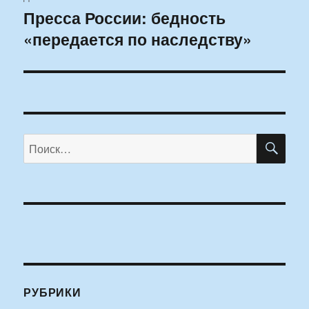
Пресса России: бедность
Следующая
«передается по наследству»
запись:
ПО
Искать:
РУБРИКИ