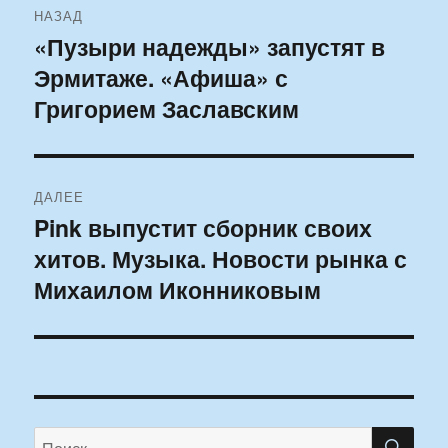
НАЗАД
по
«Пузыри надежды» запустят в
Предыдущая
Эрмитаже. «Афиша» с
запись:
записям
Григорием Заславским
ДАЛЕЕ
Pink выпустит сборник своих
Следующая
хитов. Музыка. Новости рынка с
запись:
Михаилом Иконниковым
ПО
Искать: