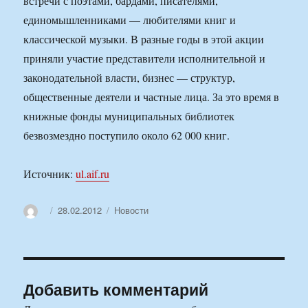
встречи с поэтами, бардами, писателями,
единомышленниками — любителями книг и
классической музыки. В разные годы в этой акции
приняли участие представители исполнительной и
законодательной власти, бизнес — структур,
общественные деятели и частные лица. За это время в
книжные фонды муниципальных библиотек
безвозмездно поступило около 62 000 книг.
Источник:
ul.aif.ru
Автор
Опубликовано
Рубрики
28.02.2012
Новости
Добавить комментарий