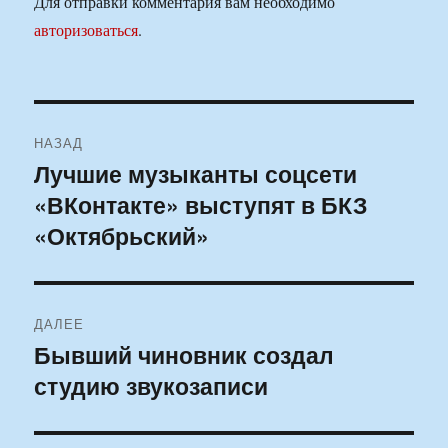
Для отправки комментария вам необходимо
авторизоваться
.
Навигация
НАЗАД
по
Лучшие музыканты соцсети
Предыдущая
«ВКонтакте» выступят в БКЗ
запись:
записям
«Октябрьский»
ДАЛЕЕ
Бывший чиновник создал
Следующая
студию звукозаписи
запись: