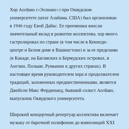
Хор Aeolians («Эолианс») при Оквудском
университете (штат Алабама, США) был организован
в 1946 году Евой Дайкс. Ее преемники внесли
значительный вклад в развитие коллектива, хор много
гастролировал по стране (в том числе в Кеннеди-
центре и Белом доме в Вашингтоне) и за ее пределами
(в Канаде, на Багамских и Бермудских островах, в
Англии, Польше, Румынии и других странах). В
настоящее время руководителем хора и продолжателем
традиций, заложенных предшественниками, является
Джейсон Макс Фердинанд, бывший солист Aeolians,
выпускник Оквудского университета.
Широкий концертный репертуар коллектива включает
музыку от барочной полифонии до композиций XXI