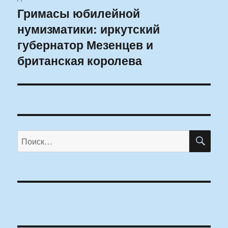
Гримасы юбилейной
Следующая
нумизматики: иркутский
запись:
губернатор Мезенцев и
британская королева
ПО
Искать: