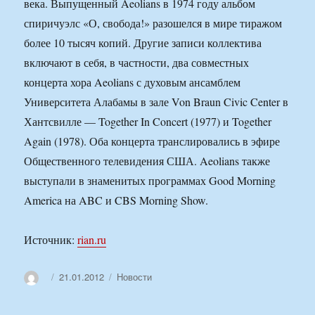
века. Выпущенный Aeolians в 1974 году альбом
спиричуэлс «О, свобода!» разошелся в мире тиражом
более 10 тысяч копий. Другие записи коллектива
включают в себя, в частности, два совместных
концерта хора Aeolians с духовым ансамблем
Университета Алабамы в зале Von Braun Civic Center в
Хантсвилле — Together In Concert (1977) и Together
Again (1978). Оба концерта транслировались в эфире
Общественного телевидения США. Aeolians также
выступали в знаменитых программах Good Morning
America на ABC и CBS Morning Show.
Источник:
rian.ru
Автор
Опубликовано
Рубрики
21.01.2012
Новости