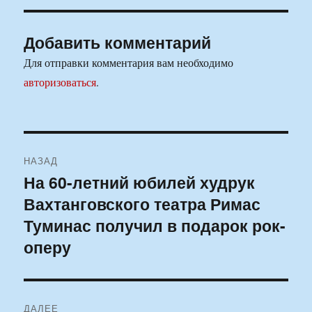
Добавить комментарий
Для отправки комментария вам необходимо
авторизоваться
.
Навигация
НАЗАД
по
На 60-летний юбилей худрук
Предыдущая
Вахтанговского театра Римас
запись:
записям
Туминас получил в подарок рок-
оперу
ДАЛЕЕ