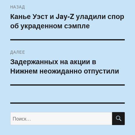
Навигация
НАЗАД
по
Канье Уэст и Jay-Z уладили спор
Предыдущая
об украденном сэмпле
запись:
записям
ДАЛЕЕ
Задержанных на акции в
Следующая
Нижнем неожиданно отпустили
запись:
ПО
Искать: