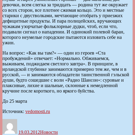
девочки, всем слегка за тридцать — родина тут же окружает
со всех сторон, все плотнее сжимая кольцо. Это и местные
старики с двустволками, мечтающие отобрать у приезжих
дефицитные продукты. И пара полицейских, вручающих
чужакам узорчатые фольклорные дудки, чтоб, если что,
подавали сигнал о нападении. И одинокий полевой баран,
которого неумелые городские пытаются изловить себе на
ужин.
На вопрос: «Как вы там?» — один из героев «Ста
пробуждений» отвечает: «Нормально. Обживаемся,
выживаем, поджидаем светлого завтра». В принципе, в
ирландской глубинке занимаются примерно тем же, чем и в
русской, — и занимаются обладатели таинственной гэльской
души, будто сошедшие с волн «Радио Шансон»: суровые и
плаксивые, лихие и шальные, склонные к немедленной
кручине после короткого, но яркого буйства.
До 25 марта
Источник:
vedomosti.ru
Автор
Опубликовано
Рубрики
19.03.2012
Новости