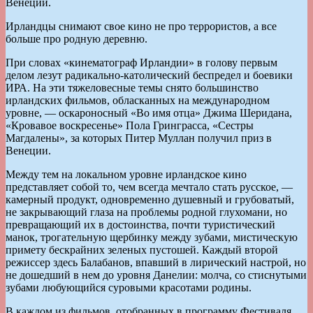
Венеции.
Ирландцы снимают свое кино не про террористов, а все
больше про родную деревню.
При словах «кинематограф Ирландии» в голову первым
делом лезут радикально-католический беспредел и боевики
ИРА. На эти тяжеловесные темы снято большинство
ирландских фильмов, обласканных на международном
уровне, — оскароносный «Во имя отца» Джима Шеридана,
«Кровавое воскресенье» Пола Гринграсса, «Сестры
Магдалены», за которых Питер Муллан получил приз в
Венеции.
Между тем на локальном уровне ирландское кино
представляет собой то, чем всегда мечтало стать русское, —
камерный продукт, одновременно душевный и грубоватый,
не закрывающий глаза на проблемы родной глухомани, но
превращающий их в достоинства, почти туристический
манок, трогательную щербинку между зубами, мистическую
примету бескрайних зеленых пустошей. Каждый второй
режиссер здесь Балабанов, впавший в лирический настрой, но
не дошедший в нем до уровня Данелии: молча, со стиснутыми
зубами любующийся суровыми красотами родины.
В каждом из фильмов, отобранных в программу Фестиваля