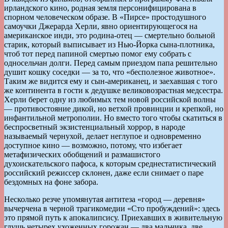
ирландского кино, родная земля персонифицирована в
спорном человеческом образе. В «Пирсе» простодушного
самоучки Джерарда Херли, явно ориентирующегося на
американское инди, это родина-отец — смертельно больной
старик, который выписывает из Нью-Йорка сына-плотника,
чтоб тот перед папиной смертью помог ему собрать с
односельчан долги. Перед самым приездом папа решительно
душит кошку соседки — за то, что «бесполезное животное».
Таким же видится ему и сын-американец, и заехавшая с того
же континента в гости к дедушке великовозрастная медсестра.
Херли берет одну из любимых тем новой российской волны
— противостояние дикой, но ветхой провинции и крепкой, но
инфантильной метрополии. Но вместо того чтобы скатиться в
беспросветный экзистенциальный хоррор, в народе
называемый чернухой, делает неглупое и одновременно
доступное кино — возможно, потому, что избегает
метафизических обобщений и размашистого
духоискательского пафоса, к которым среднестатистический
российский режиссер склонен, даже если снимает о паре
бездомных на фоне забора.
Несколько резче упомянутая антитеза «город — деревня»
вычерчена в черной трагикомедии «Сто пробуждений»: здесь
это прямой путь к апокалипсису. Приехавших в живительную
глушь четырех ухоженных горожан — два мальчика, две