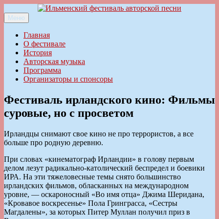
Перейти
к
Меню
Ильменский фестиваль авторской песни
содержимому
Главная
О фестивале
История
Авторская музыка
Программа
Организаторы и спонсоры
Фестиваль ирландского кино: Фильмы
суровые, но с просветом
Ирландцы снимают свое кино не про террористов, а все
больше про родную деревню.
При словах «кинематограф Ирландии» в голову первым
делом лезут радикально-католический беспредел и боевики
ИРА. На эти тяжеловесные темы снято большинство
ирландских фильмов, обласканных на международном
уровне, — оскароносный «Во имя отца» Джима Шеридана,
«Кровавое воскресенье» Пола Гринграсса, «Сестры
Магдалены», за которых Питер Муллан получил приз в