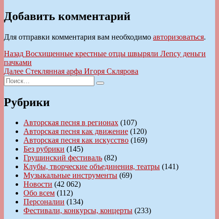
Добавить комментарий
Для отправки комментария вам необходимо
авторизоваться
.
Навигация
Предыдущая
Назад
Восхищенные крестные отцы швыряли Лепсу деньги
запись:
пачками
по
Следующая
Далее
Стеклянная арфа Игоря Склярова
записям
Искать:
запись:
Поиск
Рубрики
Авторская песня в регионах
(107)
Авторская песня как движение
(120)
Авторская песня как искусство
(169)
Без рубрики
(145)
Грушинский фестиваль
(82)
Клубы, творческие объединения, театры
(141)
Музыкальные инструменты
(69)
Новости
(42 062)
Обо всем
(112)
Персоналии
(134)
Фестивали, конкурсы, концерты
(233)