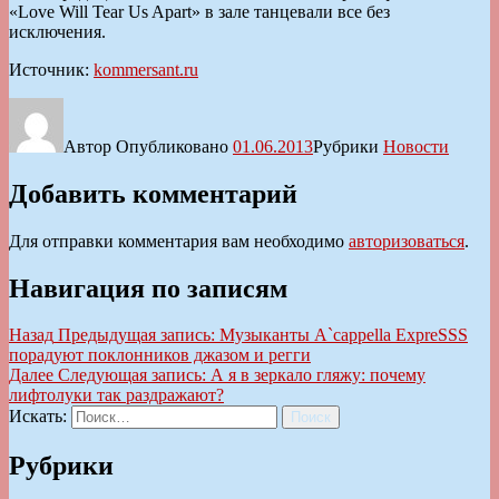
«Love Will Tear Us Apart» в зале танцевали все без
исключения.
Источник:
kommersant.ru
Автор
Опубликовано
01.06.2013
Рубрики
Новости
Добавить комментарий
Для отправки комментария вам необходимо
авторизоваться
.
Навигация по записям
Назад
Предыдущая запись:
Музыканты A`cappella ExpreSSS
порадуют поклонников джазом и регги
Далее
Следующая запись:
А я в зеркало гляжу: почему
лифтолуки так раздражают?
Искать:
Поиск
Рубрики