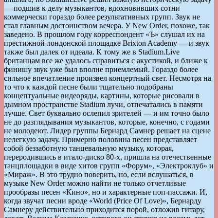
— подшив к делу музыкантов, вдохновивших сотни
коммерчески гораздо более результативных групп. Звук не
стал главным достоинством вечера. У New Order, похоже, так
заведено. В прошлом году корреспондент «Ъ» слушал их на
престижной лондонской площадке Brixton Academy — и звук
также был далек от идеала. К тому же в Stadium.Live
британцам все же удалось справиться с акустикой, и ближе к
финишу звук уже был вполне приемлемый. Гораздо более
сильное впечатление произвел концертный свет. Несмотря на
то что к каждой песне были тщательно подобраны
концептуальные видеоряды, картины, которые рисовали в
дымном пространстве Stadium лучи, отпечатались в памяти
лучше. Свет буквально ослепил зрителей — и им точно было
не до разглядывания музыкантов, которые, конечно, с годами
не молодеют. Лидер группы Бернард Самнер решает на сцене
нелегкую задачу. Примерно половина песен представляет
собой беззаботную танцевальную музыку, которая,
переродившись в итало-диско 80-х, пришла на отечественные
танцплощадки в виде хитов групп «Форум», «Электроклуб» и
«Мираж». В это трудно поверить, но, если вслушаться, в
музыке New Order можно найти не только отчетливые
прообразы песен «Кино», но и характерные поп-пассажи. И,
когда звучат песни вроде «World (Price Of Love)», Бернарду
Самнеру действительно приходится порой, отложив гитару,