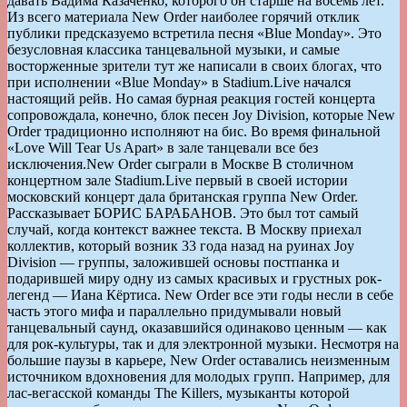
давать Вадима Казаченко, которого он старше на восемь лет.
Из всего материала New Order наиболее горячий отклик
публики предсказуемо встретила песня «Blue Monday». Это
безусловная классика танцевальной музыки, и самые
восторженные зрители тут же написали в своих блогах, что
при исполнении «Blue Monday» в Stadium.Live начался
настоящий рейв. Но самая бурная реакция гостей концерта
сопровождала, конечно, блок песен Joy Division, которые New
Order традиционно исполняют на бис. Во время финальной
«Love Will Tear Us Apart» в зале танцевали все без
исключения.
New Order сыграли в Москве В столичном
концертном зале Stadium.Live первый в своей истории
московский концерт дала британская группа New Order.
Рассказывает БОРИС БАРАБАНОВ. Это был тот самый
случай, когда контекст важнее текста. В Москву приехал
коллектив, который возник 33 года назад на руинах Joy
Division — группы, заложившей основы постпанка и
подарившей миру одну из самых красивых и грустных рок-
легенд — Иана Кёртиса. New Order все эти годы несли в себе
часть этого мифа и параллельно придумывали новый
танцевальный саунд, оказавшийся одинаково ценным — как
для рок-культуры, так и для электронной музыки. Несмотря на
большие паузы в карьере, New Order оставались неизменным
источником вдохновения для молодых групп. Например, для
лас-вегасской команды The Killers, музыканты которой