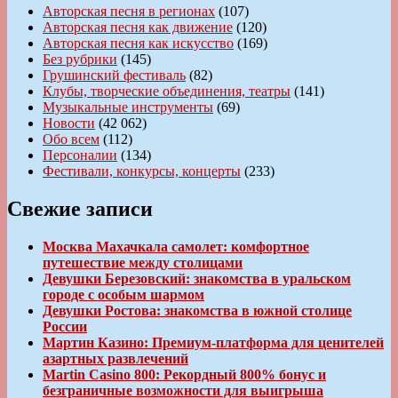
Авторская песня в регионах
(107)
Авторская песня как движение
(120)
Авторская песня как искусство
(169)
Без рубрики
(145)
Грушинский фестиваль
(82)
Клубы, творческие объединения, театры
(141)
Музыкальные инструменты
(69)
Новости
(42 062)
Обо всем
(112)
Персоналии
(134)
Фестивали, конкурсы, концерты
(233)
Свежие записи
Москва Махачкала самолет: комфортное
путешествие между столицами
Девушки Березовский: знакомства в уральском
городе с особым шармом
Девушки Ростова: знакомства в южной столице
России
Мартин Казино: Премиум-платформа для ценителей
азартных развлечений
Martin Casino 800: Рекордный 800% бонус и
безграничные возможности для выигрыша