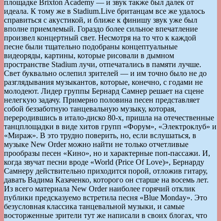
площадке Brixton Academy — и звук также был далек от
идеала. К тому же в Stadium.Live британцам все же удалось
справиться с акустикой, и ближе к финишу звук уже был
вполне приемлемый. Гораздо более сильное впечатление
произвел концертный свет. Несмотря на то что к каждой
песне были тщательно подобраны концептуальные
видеоряды, картины, которые рисовали в дымном
пространстве Stadium лучи, отпечатались в памяти лучше.
Свет буквально ослепил зрителей — и им точно было не до
разглядывания музыкантов, которые, конечно, с годами не
молодеют. Лидер группы Бернард Самнер решает на сцене
нелегкую задачу. Примерно половина песен представляет
собой беззаботную танцевальную музыку, которая,
переродившись в итало-диско 80-х, пришла на отечественные
танцплощадки в виде хитов групп «Форум», «Электроклуб» и
«Мираж». В это трудно поверить, но, если вслушаться, в
музыке New Order можно найти не только отчетливые
прообразы песен «Кино», но и характерные поп-пассажи. И,
когда звучат песни вроде «World (Price Of Love)», Бернарду
Самнеру действительно приходится порой, отложив гитару,
давать Вадима Казаченко, которого он старше на восемь лет.
Из всего материала New Order наиболее горячий отклик
публики предсказуемо встретила песня «Blue Monday». Это
безусловная классика танцевальной музыки, и самые
восторженные зрители тут же написали в своих блогах, что