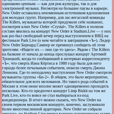
одинаково ценным — как для рок-культуры, так и для
электронной музыки. Несмотря на большие паузы в карьере,
New Order оставались неизменным источником вдохновения
для молодых групп. Например, для лас-вегасской команды
The Killers, музыканты которой придумали себе название,
посмотрев клип New Order «Crystal». The Killers в полном
составе явились на концерт New Order в Stadium.Live — у них
как раз был свободный вечер перед выступлением в ВВЦ на
фестивале Park Live (о нем читайте в завтрашнем «Ъ»). Лидер
New Order Бернард Самнер не преминул сообщить об этом
зрителям: «Ищите их — они где-то здесь». Рядом с The Killers
на балконе от начала до конца прослушал концерт Артемий
Троицкий, когда-то сообщивший в интервью корреспонденту
«Ъ», что смерть Иана Кёртиса в 1980 году была для него
гораздо более печальным событием, нежели смерть Джона
Леннона. Где-то неподалеку выступление New Order смотрели
музыканты группы «Би-2». В общем, это было мероприятие,
обязательное для всех меломанов. Но такого рода событий в
Москве в этом июне вполне может одновременно проходить
несколько. Кто-то предпочел концерт Limp Bizkit на том же
Park Live, кто-то вовсе не стал выбираться из-под
кондиционера. В итоге можно сказать, что New Order на
своем первом московском концерте, конечно, заслуживали
более многочисленной аудитории. New Order не собрали
аншлага, но Stadium.Live решил важную историческую задачу