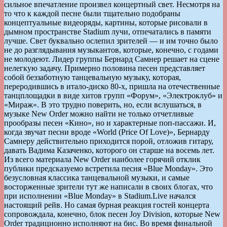
сильное впечатление произвел концертный свет. Несмотря на
то что к каждой песне были тщательно подобраны
концептуальные видеоряды, картины, которые рисовали в
дымном пространстве Stadium лучи, отпечатались в памяти
лучше. Свет буквально ослепил зрителей — и им точно было
не до разглядывания музыкантов, которые, конечно, с годами
не молодеют. Лидер группы Бернард Самнер решает на сцене
нелегкую задачу. Примерно половина песен представляет
собой беззаботную танцевальную музыку, которая,
переродившись в итало-диско 80-х, пришла на отечественные
танцплощадки в виде хитов групп «Форум», «Электроклуб» и
«Мираж». В это трудно поверить, но, если вслушаться, в
музыке New Order можно найти не только отчетливые
прообразы песен «Кино», но и характерные поп-пассажи. И,
когда звучат песни вроде «World (Price Of Love)», Бернарду
Самнеру действительно приходится порой, отложив гитару,
давать Вадима Казаченко, которого он старше на восемь лет.
Из всего материала New Order наиболее горячий отклик
публики предсказуемо встретила песня «Blue Monday». Это
безусловная классика танцевальной музыки, и самые
восторженные зрители тут же написали в своих блогах, что
при исполнении «Blue Monday» в Stadium.Live начался
настоящий рейв. Но самая бурная реакция гостей концерта
сопровождала, конечно, блок песен Joy Division, которые New
Order традиционно исполняют на бис. Во время финальной