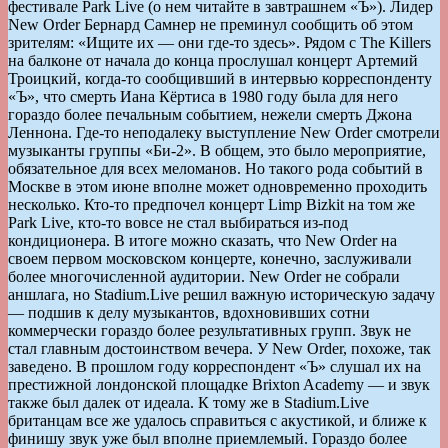
фестивале Park Live (о нем читайте в завтрашнем «Ъ»). Лидер
New Order Бернард Самнер не преминул сообщить об этом
зрителям: «Ищите их — они где-то здесь». Рядом с The Killers
на балконе от начала до конца прослушал концерт Артемий
Троицкий, когда-то сообщивший в интервью корреспонденту
«Ъ», что смерть Иана Кёртиса в 1980 году была для него
гораздо более печальным событием, нежели смерть Джона
Леннона. Где-то неподалеку выступление New Order смотрели
музыканты группы «Би-2». В общем, это было мероприятие,
обязательное для всех меломанов. Но такого рода событий в
Москве в этом июне вполне может одновременно проходить
несколько. Кто-то предпочел концерт Limp Bizkit на том же
Park Live, кто-то вовсе не стал выбираться из-под
кондиционера. В итоге можно сказать, что New Order на
своем первом московском концерте, конечно, заслуживали
более многочисленной аудитории. New Order не собрали
аншлага, но Stadium.Live решил важную историческую задачу
— подшив к делу музыкантов, вдохновивших сотни
коммерчески гораздо более результативных групп. Звук не
стал главным достоинством вечера. У New Order, похоже, так
заведено. В прошлом году корреспондент «Ъ» слушал их на
престижной лондонской площадке Brixton Academy — и звук
также был далек от идеала. К тому же в Stadium.Live
британцам все же удалось справиться с акустикой, и ближе к
финишу звук уже был вполне приемлемый. Гораздо более