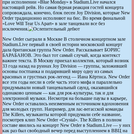
при исполнении «Blue Monday» в Stadium.Live начался
настоящий рейв. Но самая бурная реакция гостей концерта
сопровождала, конечно, блок песен Joy Division, которые New
Order традиционно исполняют на бис. Во время финальной
«Love Will Tear Us Apart» в зале танцевали все без
исключения.
New Order сыграли в Москве В столичном концертном зале
Stadium.Live первый в своей истории московский концерт
дала британская группа New Order. Рассказывает БОРИС
БАРАБАНОВ. Это был тот самый случай, когда контекст
важнее текста. В Москву приехал коллектив, который возник
33 года назад на руинах Joy Division — группы, заложившей
основы постпанка и подарившей миру одну из самых
красивых и грустных рок-легенд — Иана Кёртиса. New Order
все эти годы несли в себе часть этого мифа и параллельно
придумывали новый танцевальный саунд, оказавшийся
одинаково ценным — как для рок-культуры, так и для
электронной музыки. Несмотря на большие паузы в карьере,
New Order оставались неизменным источником вдохновения
для молодых групп. Например, для лас-вегасской команды
The Killers, музыканты которой придумали себе название,
посмотрев клип New Order «Crystal». The Killers в полном
составе явились на концерт New Order в Stadium.Live — у них
как раз был свободный вечер перед выступлением в ВВЦ на