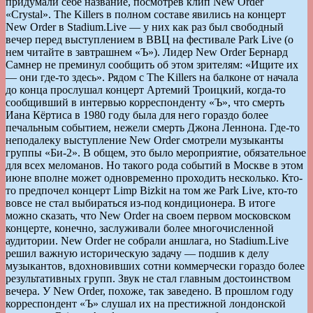
придумали себе название, посмотрев клип New Order
«Crystal». The Killers в полном составе явились на концерт
New Order в Stadium.Live — у них как раз был свободный
вечер перед выступлением в ВВЦ на фестивале Park Live (о
нем читайте в завтрашнем «Ъ»). Лидер New Order Бернард
Самнер не преминул сообщить об этом зрителям: «Ищите их
— они где-то здесь». Рядом с The Killers на балконе от начала
до конца прослушал концерт Артемий Троицкий, когда-то
сообщивший в интервью корреспонденту «Ъ», что смерть
Иана Кёртиса в 1980 году была для него гораздо более
печальным событием, нежели смерть Джона Леннона. Где-то
неподалеку выступление New Order смотрели музыканты
группы «Би-2». В общем, это было мероприятие, обязательное
для всех меломанов. Но такого рода событий в Москве в этом
июне вполне может одновременно проходить несколько. Кто-
то предпочел концерт Limp Bizkit на том же Park Live, кто-то
вовсе не стал выбираться из-под кондиционера. В итоге
можно сказать, что New Order на своем первом московском
концерте, конечно, заслуживали более многочисленной
аудитории. New Order не собрали аншлага, но Stadium.Live
решил важную историческую задачу — подшив к делу
музыкантов, вдохновивших сотни коммерчески гораздо более
результативных групп. Звук не стал главным достоинством
вечера. У New Order, похоже, так заведено. В прошлом году
корреспондент «Ъ» слушал их на престижной лондонской