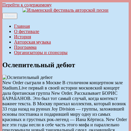
Перейти к содержимому
Меню
Ильменский фестиваль авторской песни
Главная
О фестивале
История
Авторская музыка
Программа
Организаторы и спонсоры
Ослепительный дебют
New Order сыграли в Москве В столичном концертном зале
Stadium.Live первый в своей истории московский концерт
дала британская группа New Order. Рассказывает БОРИС
БАРАБАНОВ. Это был тот самый случай, когда контекст
важнее текста. В Москву приехал коллектив, который возник
33 года назад на руинах Joy Division — группы, заложившей
основы постпанка и подарившей миру одну из самых
красивых и грустных рок-легенд — Иана Кёртиса. New Order
все эти годы несли в себе часть этого мифа и параллельно
придумывали новый танцевальный саунд, оказавшийся