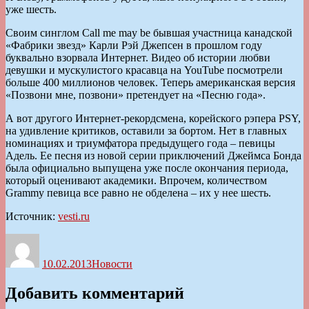
уже шесть.
Своим синглом Call me may be бывшая участница канадской
«Фабрики звезд» Карли Рэй Джепсен в прошлом году
буквально взорвала Интернет. Видео об истории любви
девушки и мускулистого красавца на YouTube посмотрели
больше 400 миллионов человек. Теперь американская версия
«Позвони мне, позвони» претендует на «Песню года».
А вот другого Интернет-рекордсмена, корейского рэпера PSY,
на удивление критиков, оставили за бортом. Нет в главных
номинациях и триумфатора предыдущего года – певицы
Адель. Ее песня из новой серии приключений Джеймса Бонда
была официально выпущена уже после окончания периода,
который оценивают академики. Впрочем, количеством
Grammy певица все равно не обделена – их у нее шесть.
Источник:
vesti.ru
Автор
Опубликовано
Рубрики
10.02.2013
Новости
Добавить комментарий