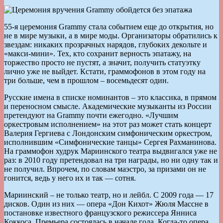
55-я церемония Grammy стала событием еще до открытия, но
не в мире музыки, а в мире моды. Организаторы обратились к
звездам: никаких прозрачных нарядов, глубоких декольте и
«макси-мини». Тех, кто сохранит верность эпатажу, на
торжество просто не пустят, а значит, получить статуэтку
лично уже не выйдет. Кстати, граммофонов в этом году на
три больше, чем в прошлом – восемьдесят один.
Русские имена в списке номинантов – это классика, в прямом
и переносном смысле. Академические музыканты из России
претендуют на Grammy почти ежегодно. «Лучшим
оркестровым исполнением» на этот раз может стать концерт
Валерия Гергиева с Лондонским симфоническим оркестром,
исполнившим «Симфонические танцы» Сергея Рахманинова.
На граммофон худрук Мариинского театра выдвигался уже не
раз: в 2010 году претендовал на три награды, но ни одну так и
не получил. Впрочем, по словам маэстро, за призами он не
гонится, ведь у него их и так — сотня.
Мариинский – не только театр, но и лейбл. С 2009 года — 17
дисков. Один из них — опера «Дон Кихот» Жюля Массне в
постановке известного французского режиссера Янниса
Коккоса. Премьера состоялась в начале года. Когда-то опера