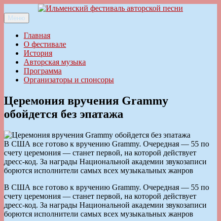
Перейти
к
Меню
Ильменский фестиваль авторской песни
содержимому
Главная
О фестивале
История
Авторская музыка
Программа
Организаторы и спонсоры
Церемония вручения Grammy
обойдется без эпатажа
В США все готово к вручению Grammy. Очередная — 55 по
счету церемония — станет первой, на которой действует
дресс-код. За награды Национальной академии звукозаписи
борются исполнители самых всех музыкальных жанров
В США все готово к вручению Grammy. Очередная — 55 по
счету церемония — станет первой, на которой действует
дресс-код. За награды Национальной академии звукозаписи
борются исполнители самых всех музыкальных жанров