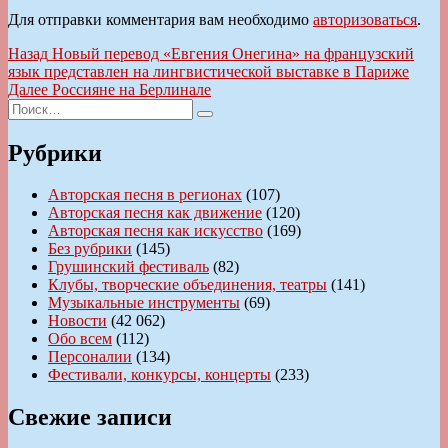
Для отправки комментария вам необходимо
авторизоваться
.
Навигация
Предыдущая
Назад
Новый перевод «Евгения Онегина» на французский
запись:
язык представлен на лингвистической выставке в Париже
по
Следующая
Далее
Россияне на Берлинале
записям
Искать:
запись:
Поиск
Рубрики
Авторская песня в регионах
(107)
Авторская песня как движение
(120)
Авторская песня как искусство
(169)
Без рубрики
(145)
Грушинский фестиваль
(82)
Клубы, творческие объединения, театры
(141)
Музыкальные инструменты
(69)
Новости
(42 062)
Обо всем
(112)
Персоналии
(134)
Фестивали, конкурсы, концерты
(233)
Свежие записи