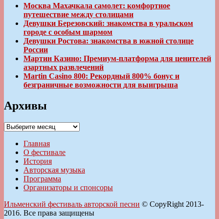
Москва Махачкала самолет: комфортное
путешествие между столицами
Девушки Березовский: знакомства в уральском
городе с особым шармом
Девушки Ростова: знакомства в южной столице
России
Мартин Казино: Премиум-платформа для ценителей
азартных развлечений
Martin Casino 800: Рекордный 800% бонус и
безграничные возможности для выигрыша
Архивы
Архивы
Главная
О фестивале
История
Авторская музыка
Программа
Организаторы и спонсоры
Ильменский фестиваль авторской песни
© CopyRight 2013-
2016. Все права защищены