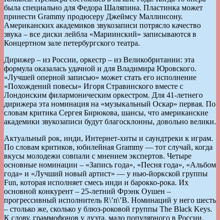
была специально для Федора Шаляпина. Пластинка может
принести Grammy продюсеру Джеймсу Маллинсону.
Американских академиков звукозаписи потрясло качество
звука – все диски лейбла «Мариинский» записываются в
Концертном зале петербургского театра.
Дирижер – из России, оркестр – из Великобритании: эта
формула оказалась удачной и для Владимира Юровского.
«Лучшей оперной записью» может стать его исполнение
«Похождений повесы» Игоря Стравинского вместе с
Лондонским филармоническим оркестром. Для 41-летнего
дирижера эта номинация на «музыкальный Оскар» первая. По
словам критика Сергея Бирюкова, шансы, что американские
академики звукозаписи будут благосклонны, довольно велики.
Актуальный рок, инди, Интернет-хиты и саундтреки к играм.
По словам критиков, юбилейная Grammy — тот случай, когда
вкусы молодежи совпали с мнением экспертов. Четыре
основные номинации – «Запись года», «Песня года», «Альбом
года» и «Лучший новый артист» — у нью-йоркской группы
Fun, которая исполняет смесь инди и барокко-рока. Их
основной конкурент – 25-летний Фрэнк Оушен –
прогрессивный исполнитель R\’n\’B. Номинаций у него шесть
– столько же, сколько у блюз-роковой группы The Black Keys.
К слову, граммофонов у дуэта, мало популярного в России,