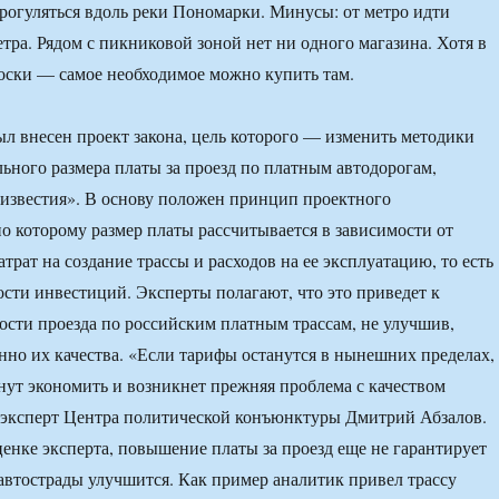
огуляться вдоль реки Пономарки. Минусы: от метро идти
тра. Рядом с пикниковой зоной нет ни одного магазина. Хотя в
оски — самое необходимое можно купить там.
ыл внесен проект закона, цель которого — изменить методики
льного размера платы за проезд по платным автодорогам,
известия». В основу положен принцип проектного
о которому размер платы рассчитывается в зависимости от
рат на создание трассы и расходов на ее эксплуатацию, то есть
сти инвестиций. Эксперты полагают, что это приведет к
ти проезда по российским платным трассам, не улучшив,
нно их качества. «Если тарифы останутся в нынешних пределах,
нут экономить и возникнет прежняя проблема с качеством
 эксперт Центра политической конъюнктуры Дмитрий Абзалов.
ценке эксперта, повышение платы за проезд еще не гарантирует
о автострады улучшится. Как пример аналитик привел трассу