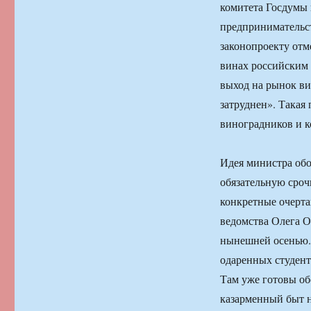
комитета Госдумы
предпринимательст
законопроекту отм
винах российским 
выход на рынок ви
затруднен». Такая
виноградников и ко
Идея министра об
обязательную сроч
конкретные очерта
ведомства Олега О
нынешней осенью. Г
одаренных студен
Там уже готовы об
казарменный быт н