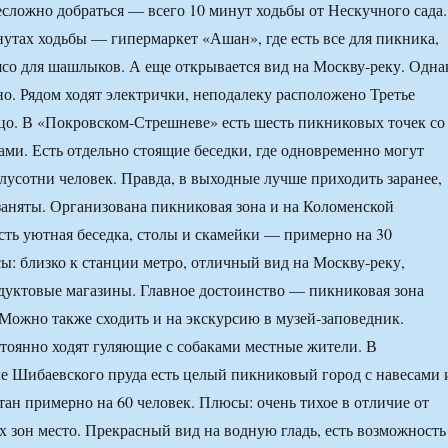
несложно добраться — всего 10 минут ходьбы от Нескучного сада.
утах ходьбы — гипермаркет «Ашан», где есть все для пикника,
ясо для шашлыков. А еще открывается вид на Москву-реку. Одна
о. Рядом ходят электрички, неподалеку расположено Третье
цо. В «Покровском-Стрешневе» есть шесть пикниковых точек со
ами. Есть отдельно стоящие беседки, где одновременно могут
олусотни человек. Правда, в выходные лучше приходить заранее,
 заняты. Организована пикниковая зона и на Коломенской
сть уютная беседка, столы и скамейки — примерно на 30
ы: близко к станции метро, отличный вид на Москву-реку,
уктовые магазины. Главное достоинство — пикниковая зона
 Можно также сходить и на экскурсию в музей-заповедник.
оянно ходят гуляющие с собаками местные жители. В
е Шибаевского пруда есть целый пикниковый город с навесами 
тан примерно на 60 человек. Плюсы: очень тихое в отличие от
 зон место. Прекрасный вид на водную гладь, есть возможность