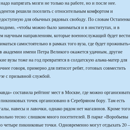
адо напрягать мозги не только на работе, но и после нее.
удентов решили поселить с относительным комфортом и
едоступную для обычных рядовых свободу. По словам Остапенк
бходимо, «чтобы можно было заниматься и в институтах, и в
ем научным направлениям, которые военнослужащий будет вести
иматься самостоятельно в рамках того вуза, где будет проживать»
в академии имени Петра Великого окажется удачным, другие
кие вузы тоже на год превратятся в солдатскую альма-матер для
очнее говоря, примерно для пятисот ребят, готовых совместить
узе с призывной службой.
авда» составила рейтинг мест в Москве, где можно организоват
 пикниковых точек организовано в Серебряном бору. Там есть
алы, навесы и лавочки, однако рядом нет магазинов. Кроме того
вольно тесно: слишком много посетителей. В парке «Воробьевы
но четыре пикниковые точки. Одновременно могут отдыхать 20