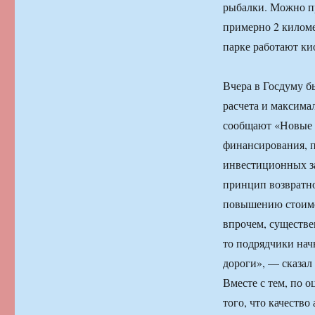
рыбалки. Можно пр
примерно 2 киломе
парке работают ки
Вчера в Госдуму б
расчета и максима
сообщают «Новые 
финансирования, п
инвестиционных зат
принцип возвратно
повышению стоимос
впрочем, существе
то подрядчики нач
дороги», — сказал
Вместе с тем, по о
того, что качеств