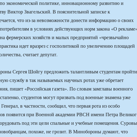
 по экономической политике, инновационному развитию и
ву Виктор Звагельский. В пояснительной записке к
ечается, что из-за невозможности донести информацию о своих
потребителям в условиях действующих норм закона «О рекламе
на фермерских хозяйств и малых предприятий «чрезвычайно
 практика идет вразрез с госполитикой по увеличению площадей
личества, считает депутат.
ороны Сергея Шойгу предложить талантливым студентам пройти
ную службу в так называемых научных ротах уже обретает
ния, пишет «Российская газета». По словам замглавы военного
стапенко, студентов могут призвать под военные знамена уже
енерал, в частности, сообщил, что первая рота из особо
тов появится при Военной академии РВСН имени Петра Великог
орудовать под эти цели спальные и учебные помещения. Суров
овобранцам, похоже, не грозит. В Минобороны думают, что