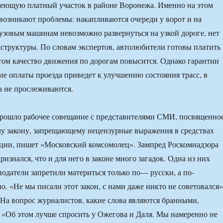
еющую платный участок в районе Воронежа. Именно на этом
 возникают проблемы: накапливаются очереди у ворот и на
рузовым машинам невозможно развернуться на узкой дороге, нет
труктуры. По словам экспертов, автолюбители готовы платить
этом качество движения по дорогам повысится. Однако гарантии
ие оплаты проезда приведет к улучшению состояния трасс, в
а не прослеживаются.
прошло рабочее совещание с представителями СМИ, посвященно
у закону, запрещающему нецензурные выражения в средствах
ции, пишет «Московский комсомолец». Зампред Роскомнадзора
изнался, что и для него в законе много загадок. Одна из них
нодатели запретили материться только по— русски, а по-
. «Не мы писали этот закон, с нами даже никто не советовался»
 На вопрос журналистов, какие слова являются бранными,
 «Об этом лучше спросить у Ожегова и Даля. Мы намеренно не