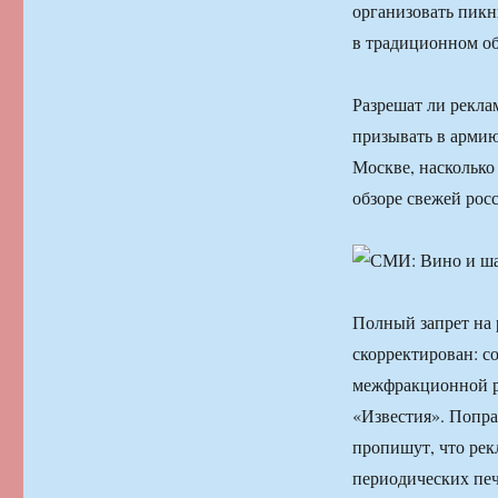
организовать пикн
в традиционном об
Разрешат ли рекла
призывать в армию
Москве, насколько
обзоре свежей рос
Полный запрет на 
скорректирован: с
межфракционной р
«Известия». Поправ
пропишут, что рек
периодических печ