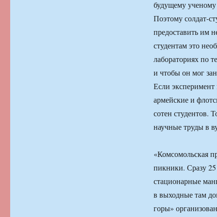
будущему ученому н
Поэтому солдат-ст
предоставить им н
студентам это нео
лабораториях по т
и чтобы он мог зан
Если эксперимент 
армейские и флотс
сотен студентов. Т
научные труды в в
«Комсомольская пр
пикники. Сразу 25
стационарные манг
в выходные там до
горы» организова