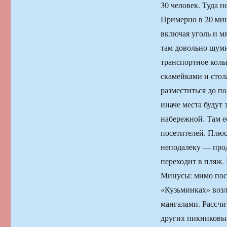
30 человек. Туда 
Примерно в 20 мин
включая уголь и м
там довольно шумн
транспортное коль
скамейками и стол
разместиться до п
иначе места будут
набережной. Там е
посетителей. Плюс
неподалеку — прод
переходит в пляж.
Минусы: мимо пост
«Кузьминках» возл
мангалами. Рассчи
других пикниковых