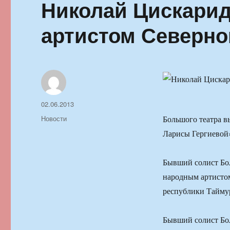
Николай Цискарид
артистом Северно
Автор
Опубликовано
02.06.2013
Рубрики
Новости
Большого театра в
Ларисы Гергиевой
Бывший солист Бол
народным артисто
республики Тайму
Бывший солист Бол