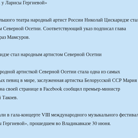
х у Ларисы Гергиевой»
ьшого театра народный артист России Николай Цискаридзе ста
м Северной Осетии. Соответствующий указ подписал глава
раз Мамсуров.
родной артисткой Северной Осетии стала одна из самых
х певиц в мире, заслуженная артистка Белорусской ССР Мария
 на своей странице в Facebook сообщил премьер-министр
 Такоев.
ли в гала-концерте VIII международного музыкального фестива
ы Гергиевой», прошедшем во Владикавказе 30 июня.