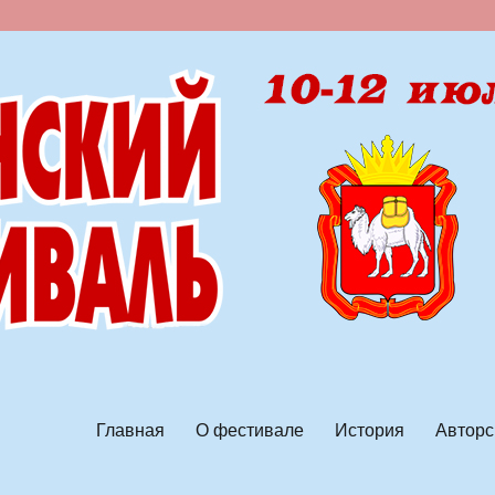
ской песни
Главная
О фестивале
История
Авторс