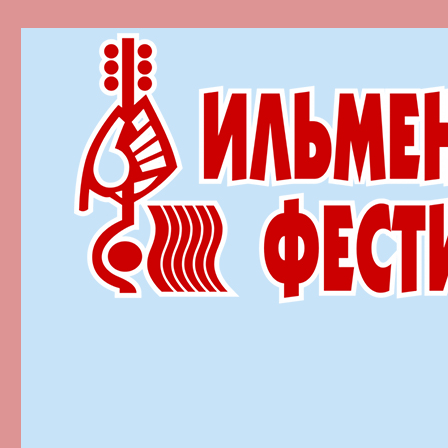
Ильменский фестиваль автор