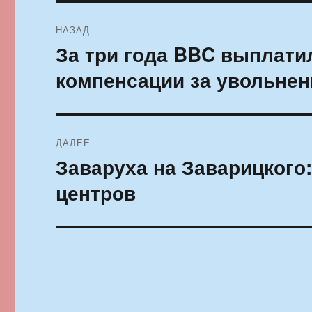
Навигация
НАЗАД
по
За три года BBC выплатил
Предыдущая
запись:
записям
компенсации за увольнен
ДАЛЕЕ
Заваруха на Заварицкого
Следующая
запись:
центров