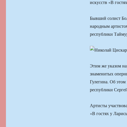
искусств «В гостя
Бывший солист Бол
народным артисто
республики Тайму
Этим же указом на
знаменитых оперны
Гулегина. Об этом
республики Сергей
Артисты участвова
«В гостях у Ларис