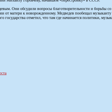
ищении Михаилу Горбачеву, начавшем «перестройку» в СССР.
евым. Они обсудили вопросы благотворительности и борьбы со 
и от матери к новорожденному. Медведев пообещал музыканту п
о государства отметил, что там где начинается политики, музык
еста