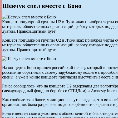
Шевчук спел вместе с Боно
Концерт популярной группы U2 в Лужниках приобрел черты об
материалы общественных организаций, работу которых поддерж
дуэтом. Правозащитный дуэт
Концерт популярной группы U2 в Лужниках приобрел черты об
материалы общественных организаций, работу которых поддерж
дуэтом. Правозащитный дуэт
На концерт к Боно пришел российский певец, который в посл
россиянин обратился к своему зарубежному коллеге с просьбой
сцены, а уже в конце концерта пригласил выступить вместе с н
Ранее сообщалось, что на концерте U2 задержаны два волонтёр
(международный фонд по борьбе со СПИДом) и Amnesty Internat
Как сообщается в блоге, милиционеры утверждали, что волонт
организациях была разрешена по договорённости с организато
Боно известен своим участием в общественной и благотворител