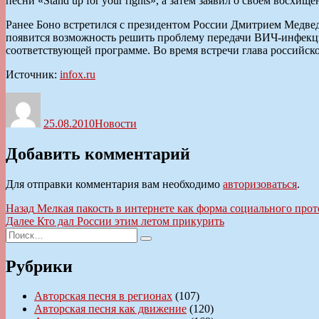
песни «Stand up for your rights», а затем заявил о своем восх
Ранее Боно встретился с президентом России Дмитрием Медвед
появится возможность решить проблему передачи ВИЧ-инфекци
соответствующей программе. Во время встречи глава российског
Источник:
infox.ru
Автор
Опубликовано
Рубрики
25.08.2010
Новости
Добавить комментарий
Для отправки комментария вам необходимо
авторизоваться
.
Навигация
Предыдущая
Назад
Мелкая пакость в интернете как форма социального прот
запись:
Следующая
Далее
Кто дал России этим летом прикурить
по
Искать:
запись:
Поиск
записям
Рубрики
Авторская песня в регионах
(107)
Авторская песня как движение
(120)