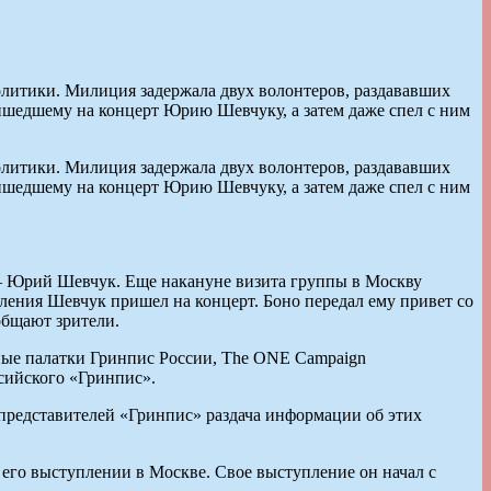
олитики. Милиция задержала двух волонтеров, раздававших
ишедшему на концерт Юрию Шевчуку, а затем даже спел с ним
олитики. Милиция задержала двух волонтеров, раздававших
ишедшему на концерт Юрию Шевчуку, а затем даже спел с ним
 — Юрий Шевчук. Еще накануне визита группы в Москву
ления Шевчук пришел на концерт. Боно передал ему привет со
общают зрители.
нные палатки Гринпис России, The ONE Campaign
ссийского «Гринпис».
 представителей «Гринпис» раздача информации об этих
 его выступлении в Москве. Свое выступление он начал с