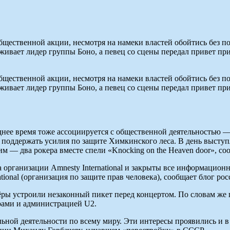
щественной акции, несмотря на намеки властей обойтись без п
ивает лидер группы Боно, а певец со сцены передал привет пр
щественной акции, несмотря на намеки властей обойтись без п
ивает лидер группы Боно, а певец со сцены передал привет пр
еднее время тоже ассоциируется с общественной деятельностью
 поддержать усилия по защите Химкинского леса. В день выступ
им — два рокера вместе спели «Knocking on the Heaven door», со
а организации Amnesty International и закрыты все информацио
ional (организация по защите прав человека), сообщает блог ро
ёры устроили незаконный пикет перед концертом. По словам же
рами и администрацией U2.
ьной деятельности по всему миру. Эти интересы проявились и в