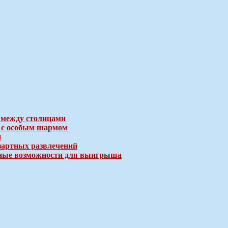
 между столицами
е с особым шармом
и
зартных развлечений
ичные возможности для выигрыша