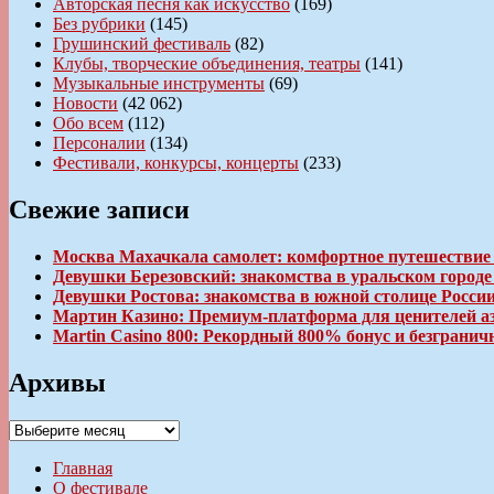
Авторская песня как искусство
(169)
Без рубрики
(145)
Грушинский фестиваль
(82)
Клубы, творческие объединения, театры
(141)
Музыкальные инструменты
(69)
Новости
(42 062)
Обо всем
(112)
Персоналии
(134)
Фестивали, конкурсы, концерты
(233)
Свежие записи
Москва Махачкала самолет: комфортное путешествие
Девушки Березовский: знакомства в уральском город
Девушки Ростова: знакомства в южной столице Росси
Мартин Казино: Премиум-платформа для ценителей а
Martin Casino 800: Рекордный 800% бонус и безгран
Архивы
Архивы
Главная
О фестивале