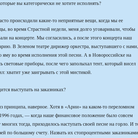
которые вы категорически не хотите исполнять?
сто происходили какие-то неприятные вещи, когда мы ее
ы, во время Страстной недели, меня долго уговаривали, чтобы
али на концерте. Мы согласились, а после этого концерта наш
варию. В Зеленом театре дирижер оркестра, выступавшего с нами
ю яму во время исполнения этой песни. А в Новороссийске на
сь световые приборы, после чего заполыхал тент, который висел
л: хватит уже заигрывать с этой мистикой.
ится выступать на заказниках?
з принципа, наверное. Хотя в «Арии» на каком-то переломном
1996 годах, — когда наше финансовое положение было совсем
 многих тогда, приходилось наступать своей песне на горло. И т
зей по большому счету. Назвать их стопроцентными заказникам