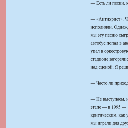
— Есть ли песни, 
— «Антихрист». Ча
исполняли. Однажд
мы эту песню сыгр
автобус попал в а
упал в оркестрову
стадионе загорели
над сценой. Я реши
— Часто ли приход
— Не выступаем, и
этапе — в 1995 — 
критическим, как у
мы играли для дру