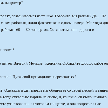
ым, например?
ролях, созваниваемся частенько. Говорите, мы разные? Да… Но
е с ним работали, жили фактически в одном номере. Мы тогда дн
отработать 60 — 80 концертов. Хотя потом наши дороги и
к попсе?
о делает Валерий Меладзе . Кристина Орбакайте хорошо работает
овной Пугачевой приходилось пересекаться?
. Однажды в хит-параде мы обошли ее со своей песней и занял
а тогда буквально царила на сцене, и, конечно, ей было немного
сте участвовали на итоговом концерте, и она попросила нас