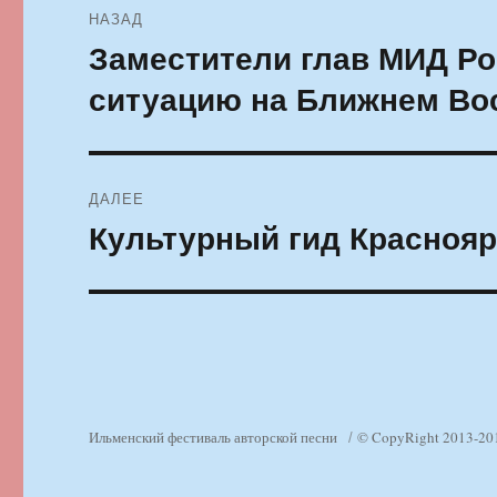
НАЗАД
по
Заместители глав МИД Ро
Предыдущая
запись:
записям
ситуацию на Ближнем Во
ДАЛЕЕ
Культурный гид Красноярс
Следующая
запись:
Ильменский фестиваль авторской песни
© CopyRight 2013-20