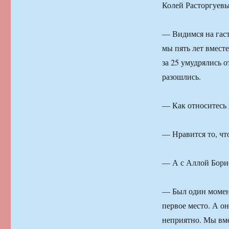
Колей Расторгуев
— Видимся на гаст
мы пять лет вмест
за 25 умудрялись 
разошлись.
— Как относитесь 
— Нравится то, чт
— А с Аллой Борис
— Был один момент
первое место. А он
неприятно. Мы вме