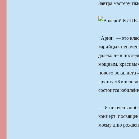
Завтра мастеру тяж
«Ария» — это клас
«арийцы» неизменн
далеко не в после
мощным, красивым 
нового вокалиста 
группу «Кипелов». 
состоится юбилей
— Я не очень любл
концерт, посвящен
моему дню рожден