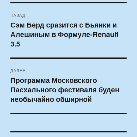
Навигация
НАЗАД
по
Сэм Бёрд сразится с Бьянки и
Предыдущая
Алешиным в Формуле-Renault
запись:
записям
3.5
ДАЛЕЕ
Программа Московского
Следующая
Пасхального фестиваля буден
запись:
необычайно обширной