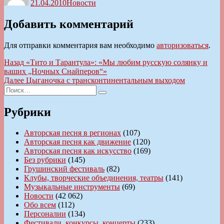
21.04.2010
Новости
Добавить комментарий
Для отправки комментария вам необходимо
авторизоваться
.
Навигация
Предыдущая
Назад
«Тито и Тарантула»: «Мы любим русскую солянку и
запись:
ваших „Ночных Снайперов“»
по
Следующая
Далее
Цыганочка с трансконтинентальным выходом
записям
Искать:
запись:
Поиск
Рубрики
Авторская песня в регионах
(107)
Авторская песня как движение
(120)
Авторская песня как искусство
(169)
Без рубрики
(145)
Грушинский фестиваль
(82)
Клубы, творческие объединения, театры
(141)
Музыкальные инструменты
(69)
Новости
(42 062)
Обо всем
(112)
Персоналии
(134)
Фестивали, конкурсы, концерты
(233)