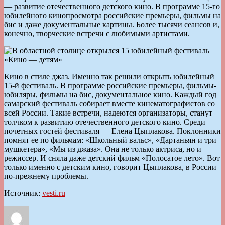
— развитие отечественного детского кино. В программе 15-го
юбилейного кинопросмотра российские премьеры, фильмы на
бис и даже документальные картины. Более тысячи сеансов и,
конечно, творческие встречи с любимыми артистами.
Кино в стиле джаз. Именно так решили открыть юбилейный
15-й фестиваль. В программе российские премьеры, фильмы-
юбиляры, фильмы на бис, документальное кино. Каждый год
самарский фестиваль собирает вместе кинематографистов со
всей России. Такие встречи, надеются организаторы, станут
толчком к развитию отечественного детского кино. Среди
почетных гостей фестиваля — Елена Цыплакова. Поклонники
помнят ее по фильмам: «Школьный вальс», «Дартаньян и три
мушкетера», «Мы из джаза». Она не только актриса, но и
режиссер. И сняла даже детский фильм «Полосатое лето». Вот
только именно с детским кино, говорит Цыплакова, в России
по-прежнему проблемы.
Источник:
vesti.ru
Автор
Опубликовано
Рубрики