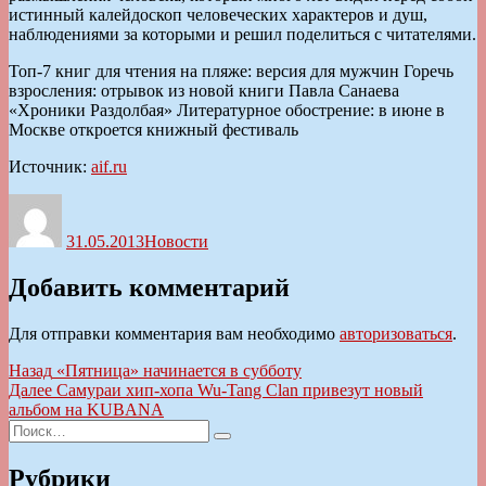
истинный калейдоскоп человеческих характеров и душ,
наблюдениями за которыми и решил поделиться с читателями.
Топ-7 книг для чтения на пляже: версия для мужчин Горечь
взросления: отрывок из новой книги Павла Санаева
«Хроники Раздолбая» Литературное обострение: в июне в
Москве откроется книжный фестиваль
Источник:
aif.ru
Автор
Опубликовано
Рубрики
31.05.2013
Новости
Добавить комментарий
Для отправки комментария вам необходимо
авторизоваться
.
Навигация
Предыдущая
Назад
«Пятница» начинается в субботу
запись:
Следующая
Далее
Самураи хип-хопа Wu-Tang Clan привезут новый
по
запись:
альбом на KUBANA
записям
Искать:
Поиск
Рубрики