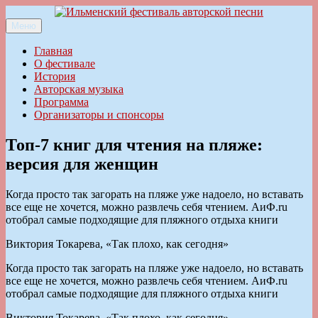
Перейти
к
Меню
Ильменский фестиваль авторской песни
содержимому
Главная
О фестивале
История
Авторская музыка
Программа
Организаторы и спонсоры
Топ-7 книг для чтения на пляже:
версия для женщин
Когда просто так загорать на пляже уже надоело, но вставать
все еще не хочется, можно развлечь себя чтением. АиФ.ru
отобрал самые подходящие для пляжного отдыха книги
Виктория Токарева, «Так плохо, как сегодня»
Когда просто так загорать на пляже уже надоело, но вставать
все еще не хочется, можно развлечь себя чтением. АиФ.ru
отобрал самые подходящие для пляжного отдыха книги
Виктория Токарева, «Так плохо, как сегодня»