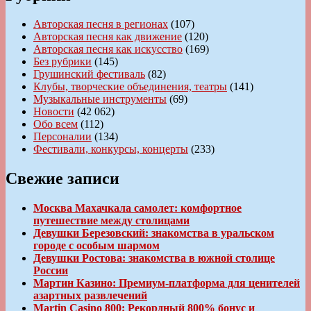
Авторская песня в регионах
(107)
Авторская песня как движение
(120)
Авторская песня как искусство
(169)
Без рубрики
(145)
Грушинский фестиваль
(82)
Клубы, творческие объединения, театры
(141)
Музыкальные инструменты
(69)
Новости
(42 062)
Обо всем
(112)
Персоналии
(134)
Фестивали, конкурсы, концерты
(233)
Свежие записи
Москва Махачкала самолет: комфортное
путешествие между столицами
Девушки Березовский: знакомства в уральском
городе с особым шармом
Девушки Ростова: знакомства в южной столице
России
Мартин Казино: Премиум-платформа для ценителей
азартных развлечений
Martin Casino 800: Рекордный 800% бонус и