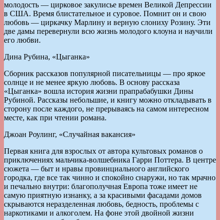
молодость — цирковое закулисье времен Великой Депрессии
в США. Время блистательное и суровое. Помнит он и свою
любовь — циркачку Марлину и верную слониху Розину. Эти
две дамы перевернули всю жизнь молодого клоуна и научили
его любви.
Дина Рубина, «Цыганка»
Сборник рассказов популярной писательницы — про яркое
солнце и не менее яркую любовь. В основу рассказа
«Цыганка» вошла история жизни прапрабабушки Дины
Рубиной. Рассказы небольшие, и книгу можно откладывать в
сторону после каждого, не прерываясь на самом интересном
месте, как при чтении романа.
Джоан Роулинг, «Случайная вакансия»
Первая книга для взрослых от автора культовых романов о
приключениях мальчика-волшебника Гарри Поттера. В центре
сюжета — быт и нравы провинциального английского
городка, где все так чинно и спокойно снаружи, но так мрачно
и печально внутри: благополучная Европа тоже имеет не
самую приятную изнанку, а за красивыми фасадами домов
скрываются неразделенная любовь, бедность, проблемы с
наркотиками и алкоголем. На фоне этой двойной жизни