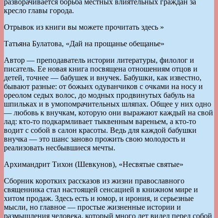
разворачивается борьба местных влиятельных граждан за
кресло главы города.
Отрывок из книги вы можете прочитать здесь »
Татьяна Булатова, «Дай на прощанье обещанье»
Автор — преподаватель истории литературы, филолог и
писатель. Ее новая книга посвящена отношениям отцов и
детей, точнее — бабушек и внучек. Бабушки, как известно,
бывают разные: от божьих одуванчиков с очками на носу и
ореолом седых волос, до модных продвинутых бабуль на
шпильках и в умопомрачительных шляпах. Общее у них одно
— любовь к внучкам, которую они выражают каждый на свой
лад: кто-то подкармливает тыквенным вареньем, а кто-то
водит с собой в салон красоты. Ведь для каждой бабушки
внучка — это шанс заново прожить свою молодость и
реализовать несбывшиеся мечты.
Архимандрит Тихон (Шевкунов), «Несвятые святые»
Сборник коротких рассказов из жизни православного
священника стал настоящей сенсацией в книжном мире и
хитом продаж. Здесь есть и юмор, и ирония, и серьезные
мысли, но главное — простые жизненные истории и
размышления человека, который много лет видел перед собой