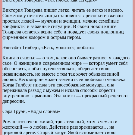
Виктория Токарева пишет легко, читать ее легко и весело.
Сюжетом у писательницы становятся зарисовки из жизни
простых людей — мужчин и женщин, мелкие семейные
конфликты и забавные ситуации. В своей новой книге
Токарева остается верна себе и порадует своих поклонниц
фирменным юмором и острым пером.
Элизабет Гилберт, «Есть, молиться, любить»
Книга о счастье — о том, какое оно бывает разное, у каждого
свое. О женщине в современном мире — которая умеет себя
обеспечить, любит путешествовать, оберегает свою
независимость, но вместе с тем так хочет обыкновенной
любви. Весь мир не может заменить ей любимого человека.
Когда Гилберт писала эти своеобразные мемуары, она
переживала развод с мужем и искала способы обрести
внутреннюю гармонию. Эта книга — прекрасный рецепт от
депрессии.
Сара Груэн, «Воды слонам»
Роман этот очень живой, трогательный, хотя в чем-то и
жестокий — о любви. Действие разворачивается… на
цирковой арене. Старый клоун Якоб вспоминает свою