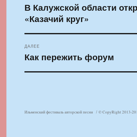
по
В Калужской области от
Предыдущая
запись:
записям
«Казачий круг»
ДАЛЕЕ
Как пережить форум
Следующая
запись:
Ильменский фестиваль авторской песни
© CopyRight 2013-20