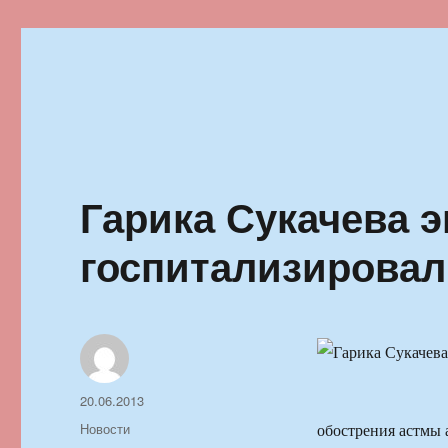
Ильменский фестиваль автор
Гарика Сукачева 
госпитализировал
Автор
Опубликовано
20.06.2013
Рубрики
Новости
обострения астмы 