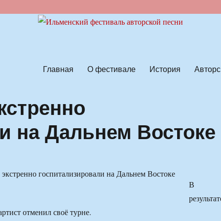
ской песни
Главная
О фестивале
История
Авторс
экстренно
и на Дальнем Востоке
В
результат
артист отменил своё турне.