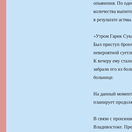
опьянения. По одн
количества выпито
в результате астмы
«Утром Гарик Сука
Был приступ бронх
невероятной суетл
К вечеру ему стало
забрали его из бо
больнице.
На данный момент,
планирует продолж
В связи с произо
Владивостоке. Пре