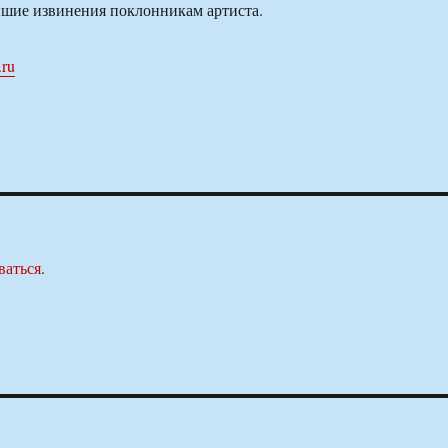
йшие извинения поклонникам артиста.
.ru
ваться
.