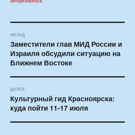
авторизоваться
.
Навигация
НАЗАД
по
Заместители глав МИД России и
Предыдущая
Израиля обсудили ситуацию на
запись:
записям
Ближнем Востоке
ДАЛЕЕ
Культурный гид Красноярска:
Следующая
куда пойти 11-17 июля
запись: