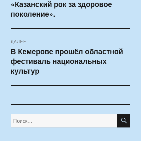
«Казанский рок за здоровое
запись:
записям
поколение».
ДАЛЕЕ
В Кемерове прошёл областной
Следующая
фестиваль национальных
запись:
культур
ПО
Искать: