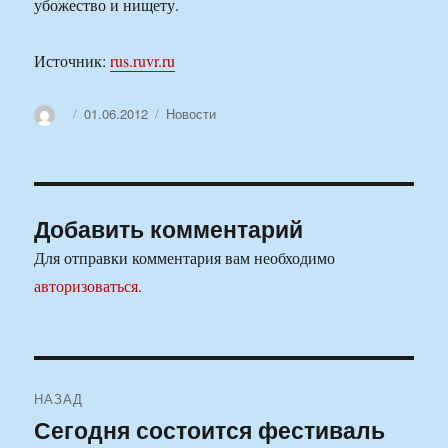
убожество и нищету.
Источник:
rus.ruvr.ru
Автор
Опубликовано
Рубрики
01.06.2012
Новости
Добавить комментарий
Для отправки комментария вам необходимо
авторизоваться
.
Навигация
НАЗАД
по
Сегодня состоится фестиваль
Предыдущая