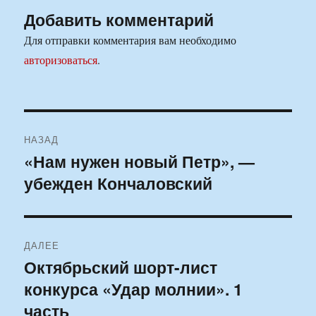
Добавить комментарий
Для отправки комментария вам необходимо
авторизоваться
.
Навигация
НАЗАД
по
«Нам нужен новый Петр», —
Предыдущая
убежден Кончаловский
запись:
записям
ДАЛЕЕ
Октябрьский шорт-лист
Следующая
конкурса «Удар молнии». 1
запись:
часть