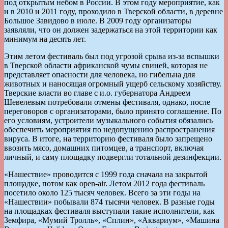
под открытым небом в России. В этом году мероприятие, как
и в 2010 и 2011 году, проходило в Тверской области, в деревне
Большое Завидово в июле. В 2009 году организаторы
заявляли, что он должен задержаться на этой территории как
минимум на десять лет.
Этим летом фестиваль был под угрозой срыва из-за вспышки
в Тверской области африканской чумы свиней, которая не
представляет опасности для человека, но гибельна для
животных и наносящая огромный ущерб сельскому хозяйству.
Тверские власти во главе с и.о. губернатора Андреем
Шевелевым потребовали отмены фестиваля, однако, после
переговоров с организаторами, было принято соглашение. По
его условиям, устроители музыкального события обязались
обеспечить мероприятия по недопущению распространения
вируса. В итоге, на территорию фестиваля было запрещено
ввозить мясо, домашних питомцев, а транспорт, включая
личный, и саму площадку подвергли тотальной дезинфекции.
«Нашествие» проводится с 1999 года сначала на закрытой
площадке, потом как open-air. Летом 2012 года фестиваль
посетило около 125 тысяч человек. Всего за эти годы на
«Нашествии» побывали 874 тысячи человек. В разные годы
на площадках фестиваля выступали такие исполнители, как
Земфира, «Мумий Тролль», «Сплин», «Аквариум», «Машина