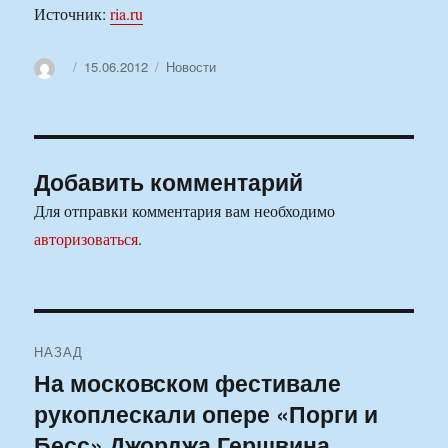
Источник:
ria.ru
Автор
Опубликовано
Рубрики
15.06.2012
Новости
Добавить комментарий
Для отправки комментария вам необходимо
авторизоваться
.
Навигация
НАЗАД
по
На московском фестивале
Предыдущая
рукоплескали опере «Порги и
запись:
записям
Бесс» Джорджа Гершвина