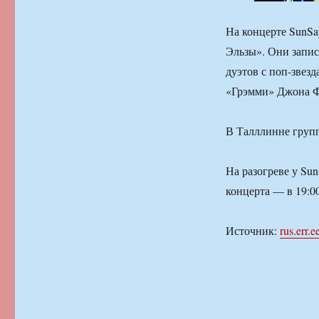
На концерте SunSa
Эльзы». Они запи
дуэтов с поп-звез
«Грэмми» Джона Ф
В Талллинне групп
На разогреве у Su
концерта — в 19:00
Источник:
rus.err.e