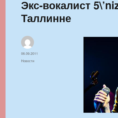
Экс-вокалист 5\’n
Таллинне
Автор
Опубликовано
06.09.2011
Рубрики
Новости