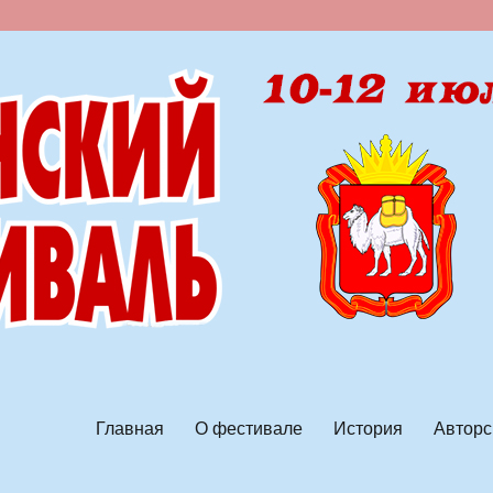
ской песни
Главная
О фестивале
История
Авторс