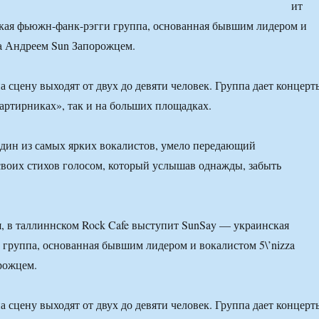
ит
кая фьюжн-фанк-рэгги группа, основанная бывшим лидером и
za Андреем Sun Запорожцем.
а сцену выходят от двух до девяти человек. Группа дает концерт
артирниках», так и на больших площадках.
дин из самых ярких вокалистов, умело передающий
воих стихов голосом, который услышав однажды, забыть
ря, в таллиннском Rock Cafe выступит SunSay — украинская
группа, основанная бывшим лидером и вокалистом 5\’nizza
рожцем.
а сцену выходят от двух до девяти человек. Группа дает концерт