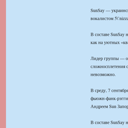
SunSay — украинс
вокалистом 5\’niz
В составе SunSay н
как на уютных «кв
Лидер группы — о
сложносплетения с
невозможно.
В среду, 7 сентяб
фьюжн-фанк-рэгги 
Андреем Sun Запо
В составе SunSay н