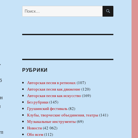
ПОИСК
Искать:
,
РУБРИКИ
б
Авторская песня в регионах
(107)
Авторская песня как движение
(120)
Авторская песня как искусство
(169)
ин
Без рубрики
(145)
м
Грушинский фестиваль
(82)
Клубы, творческие объединения, театры
(141)
Музыкальные инструменты
(69)
Новости
(42 062)
уп
Обо всем
(112)