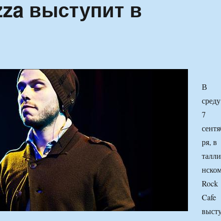
izza выступит в
В
среду
7
сентя
ря, в
талл
нско
Rock
Cafe
выст