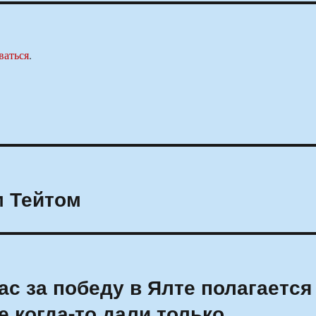
ваться
.
м Тейтом
с за победу в Ялте полагается
е когда-то дали только