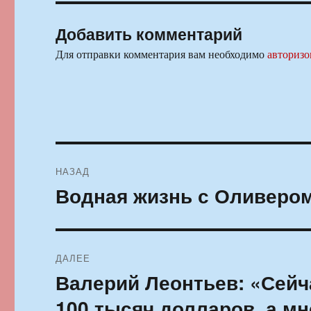
Добавить комментарий
Для отправки комментария вам необходимо
авторизо
Навигация
НАЗАД
по
Водная жизнь с Оливеро
Предыдущая
запись:
записям
ДАЛЕЕ
Валерий Леонтьев: «Сейча
Следующая
запись:
100 тысяч долларов, а мн