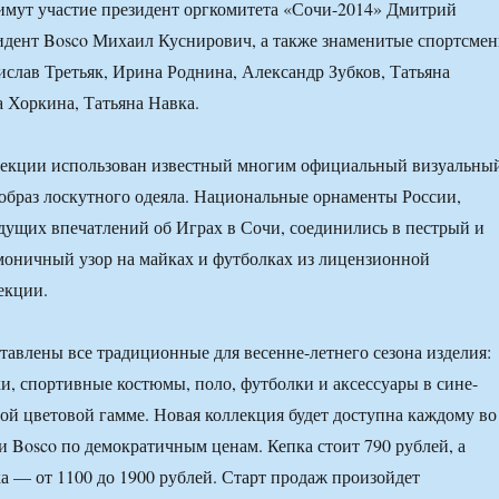
имут участие президент оргкомитета «Сочи-2014» Дмитрий
идент Bosco Михаил Куснирович, а также знаменитые спортсме
слав Третьяк, Ирина Роднина, Александр Зубков, Татьяна
а Хоркина, Татьяна Навка.
лекции использован известный многим официальный визуальны
образ лоскутного одеяла. Национальные орнаменты России,
дущих впечатлений об Играх в Сочи, соединились в пестрый и
моничный узор на майках и футболках из лицензионной
екции.
тавлены все традиционные для весенне-летнего сезона изделия:
ки, спортивные костюмы, поло, футболки и аксессуары в сине-
ой цветовой гамме. Новая коллекция будет доступна каждому во
ти Bosco по демократичным ценам. Кепка стоит 790 рублей, а
а — от 1100 до 1900 рублей. Старт продаж произойдет