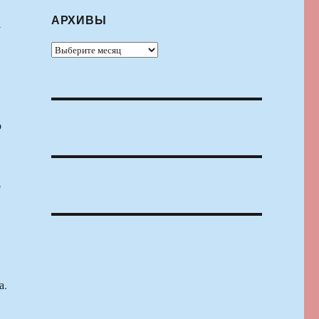
АРХИВЫ
-
Архивы
о
о
а.