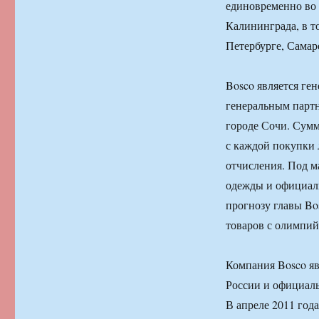
единовременно во 
Калининграда, в т
Петербурге, Самар
Bosco является ге
генеральным парт
городе Сочи. Сумм
с каждой покупки
отчисления. Под м
одежды и официал
прогнозу главы Bo
товаров с олимпий
Компания Bosco я
России и официал
В апреле 2011 год