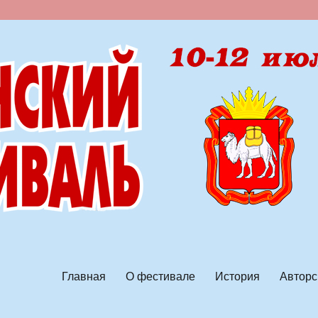
ской песни
Главная
О фестивале
История
Авторс