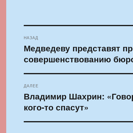
Навигация
НАЗАД
по
Медведеву представят п
Предыдущая
запись:
записям
совершенствованию бюро
ДАЛЕЕ
Владимир Шахрин: «Говор
Следующая
запись:
кого-то спасут»