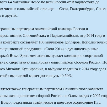
всех 64 магазинах Bosco по всей России от Владивостока до
ом числе в олимпийской столице — Сочи, Екатеринбурге, Санкт
е и других.
неральным партнером олимпийской команды России и
нером зимних Олимпийских и Паралимпийских игр 2014 года в
а контракта составляет 100 миллионов долларов. Дополнительн
 лицензионной продукции «Сочи 2014» идут лицензионные
аркой Bosco Sport компания выпускает коллекцию спортивной
ьную спортивную экипировку олимпийской сборной России. П
sco Михаила Куснировича, в выручке холдинга к 2014 году доля
ской символикой может достигнуть 40-50%.
вляется также генеральным партнером Олимпийского комитета
ьным экипировщиком сборной России на Олимпиадах с 2002 год
а Bosco представила графическое и цветовое оформление Игр,