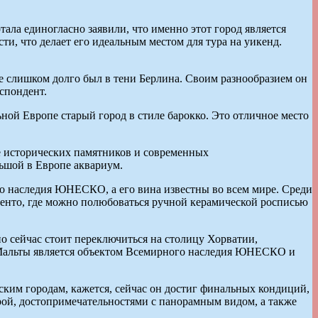
тала единогласно заявили, что именно этот город является
и, что делает его идеальным местом для тура на уикенд.
ьбе слишком долго был в тени Берлина. Своим разнообразием он
еспондент.
ой Европе старый город в стиле барокко. Это отличное место
ие исторических памятников и современных
ьшой в Европе аквариум.
го наследия ЮНЕСКО, а его вина известны во всем мире. Среди
Бенто, где можно полюбоваться ручной керамической росписью
но сейчас стоит переключиться на столицу Хорватии,
а Мальты является объектом Всемирного наследия ЮНЕСКО и
йским городам, кажется, сейчас он достиг финальных кондиций,
рой, достопримечательностями с панорамным видом, а также