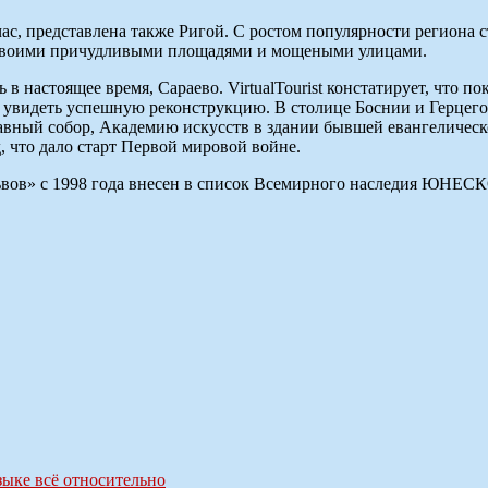
час, представлена также Ригой. С ростом популярности региона
в своими причудливыми площадями и мощеными улицами.
 настоящее время, Сараево. VirtualTourist констатирует, что по
 и увидеть успешную реконструкцию. В столице Боснии и Герцег
ославный собор, Академию искусств в здании бывшей евангеличес
 что дало старт Первой мировой войне.
ьвов» с 1998 года внесен в список Всемирного наследия ЮНЕСК
ыке всё относительно