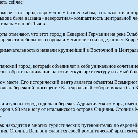
зывает это город современным бизнес-хабом, а пользователи пор
вова была названа «невероятная» компактность центральной част
тиваль Ночной Львов.
сперты отмечают, что этот город в Северной Германии на реке Эл
е прелести небольшого города и мегаполиса на воде, пишет Корр
примечательностью назвали крупнейший в Восточной и Центральн
спанский город, который объединяет в себе уникальное сочетан
тоит обратить внимание на готическую архитектуру и самый бол
том месте. Его исторический центр является объектом Всемирно
вдоль набережной, посещение Кафедральный собор и вокзал Сао 
были изучены города вдоль побережья Адриатического моря, имен
город в 93 км к югу от итальянского острова Сицилия. Столиц
.
 так находится в многих туристических путеводителях по европе
ния. Столица Венгрии славится своей романтической архитекту