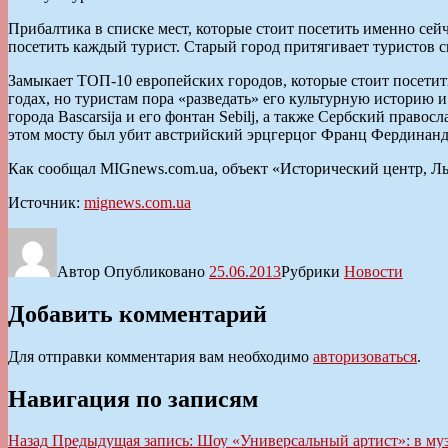
Прибалтика в списке мест, которые стоит посетить именно сей
посетить каждый турист. Старый город притягивает туристо
Замыкает ТОП-10 европейских городов, которые стоит посетить в
годах, но туристам пора «разведать» его культурную историю
города Bascarsija и его фонтан Sebilj, а также Сербский прав
этом мосту был убит австрийский эрцгерцог Франц Фердинанд,
Как сообщал MIGnews.com.ua, объект «Исторический центр, Л
Источник:
mignews.com.ua
Автор
Опубликовано
25.06.2013
Рубрики
Новости
Добавить комментарий
Для отправки комментария вам необходимо
авторизоваться
.
Навигация по записям
Назад
Предыдущая запись:
Шоу «Универсальный артист»: в муз