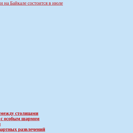
 на Байкале состоится в июле
 между столицами
е с особым шармом
и
зартных развлечений