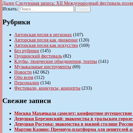
Далее
Следующая запись:
XII Международный фестиваль поэзии
Искать:
Поиск
Рубрики
Авторская песня в регионах
(107)
Авторская песня как движение
(120)
Авторская песня как искусство
(169)
Без рубрики
(145)
Грушинский фестиваль
(82)
Клубы, творческие объединения, театры
(141)
Музыкальные инструменты
(69)
Новости
(42 062)
Обо всем
(112)
Персоналии
(134)
Фестивали, конкурсы, концерты
(233)
Свежие записи
Москва Махачкала самолет: комфортное путешествие
Девушки Березовский: знакомства в уральском город
Девушки Ростова: знакомства в южной столице Росси
Мартин Казино: Премиум-платформа для ценителей а