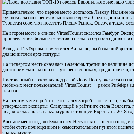
Примечательно, что первое место досталось Львову. Издание на
лучшим для посещения в настоящее время. Среди достоинств Ль
Туристам советуют посетить Площу Рынок, Оперу, а также фес
На втором месте в списке VirtualTourist оказался Гамбург. Эк
привлекает все больше туристов из года в год и объединяет вс
Вслед за Гамбургом разместился Вильнюс, чьей главной досто
для ценителей архитектуры.
На четвертом месте оказалась Валенсия, третий по величине и
достопримечательностей. Путешественникам, среди прочего, с
Построенный на склонах над рекой Дору Порту оказался на пя
любимых мест пользователей VirtualTourist — район Рибейра 
плитки.
На шестом мете в рейтинге оказался Загреб. После того, как 
утверждают эксперты. Следующей в рейтинге стала Валлетта, 
недавно была названа культурной столицей Европы на 2018 год
Восьмое место отдали Будапешту. Несмотря на то, что город и
чтобы стать полноценным и самостоятельным пунктом назначе
спа-культурой.