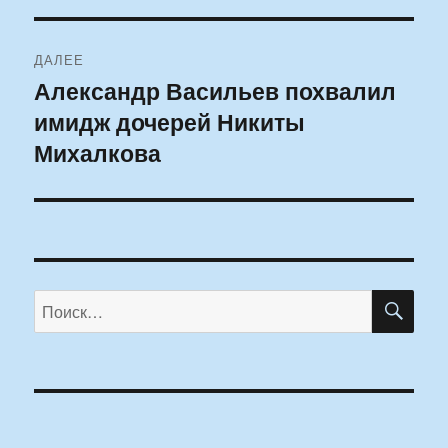
ДАЛЕЕ
Александр Васильев похвалил
Следующая
имидж дочерей Никиты
запись:
Михалкова
ПО
Искать: