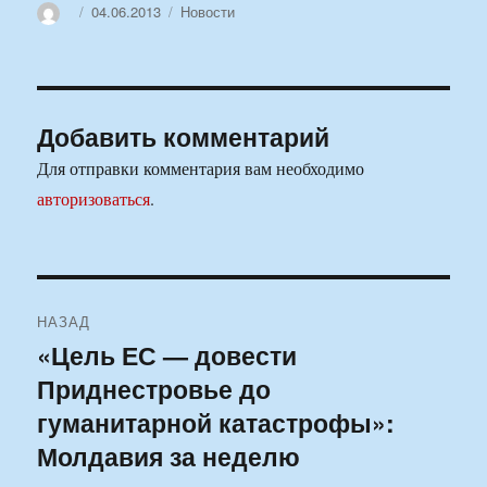
Автор
Опубликовано
Рубрики
04.06.2013
Новости
Добавить комментарий
Для отправки комментария вам необходимо
авторизоваться
.
Навигация
НАЗАД
по
«Цель ЕС — довести
Предыдущая
Приднестровье до
запись:
записям
гуманитарной катастрофы»:
Молдавия за неделю