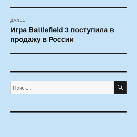
запись:
записям
ДАЛЕЕ
Игра Battlefield 3 поступила в
Следующая
продажу в России
запись:
ПО
Искать: