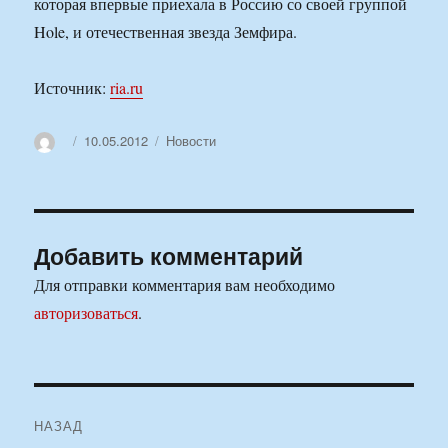
которая впервые приехала в Россию со своей группой
Hole, и отечественная звезда Земфира.
Источник:
ria.ru
Автор
Опубликовано
Рубрики
10.05.2012
Новости
Добавить комментарий
Для отправки комментария вам необходимо
авторизоваться
.
Навигация
НАЗАД