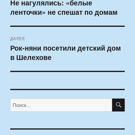
по
Не нагулялись: «белые
Предыдущая
ленточки» не спешат по домам
запись:
записям
ДАЛЕЕ
Рок-няни посетили детский дом
Следующая
в Шелехове
запись:
ПО
Искать: