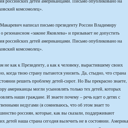
ия российских детей американцами. Письмо опубликовано на
ковский комсомолец».
Макаревич написал письмо президенту России Владимиру
 о резонансном «законе Яковлева» и призывает не допустить
ия российских детей американцами. Письмо опубликовано на
ковский комсомолец».
м не как к Президенту, а как к человеку, вырастившему своих
но, когда твою страну пытаются унизить. Да, стыдно, что страна
остоянии решить проблему детей-сирот. Но Вы прекрасно знаете,
вору американцы могли усыновлять только тех детей, которых
влять наши граждане. И знаете почему – речь идет о детях с
венными недугами (я сомневаюсь, что об этом знает то
инство россиян, которые, как вы сказали, поддерживают
тих детей наша страна сегодня вылечить не в состоянии. Америк