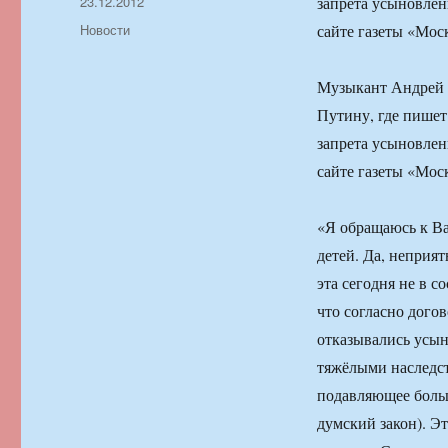
Автор
Опубликовано
23.12.2012
запрета усыновлен
Рубрики
Новости
сайте газеты «Мос
Музыкант Андрей 
Путину, где пишет
запрета усыновлен
сайте газеты «Мос
«Я обращаюсь к Ва
детей. Да, неприят
эта сегодня не в с
что согласно дого
отказывались усыно
тяжёлыми наследст
подавляющее больш
думский закон). Э