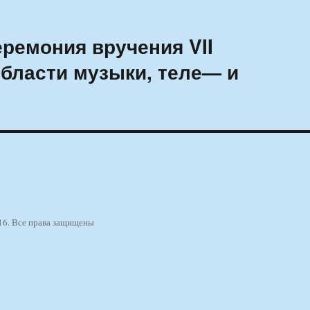
еремония вручения VII
бласти музыки, теле— и
16. Все права защищены