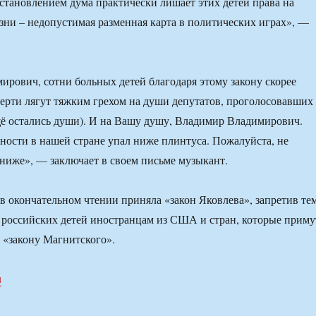
становлением дума практически лишает этих детей права на
зни – недопустимая разменная карта в политических играх», —
рович, сотни больных детей благодаря этому закону скорее
мерти лягут тяжким грехом на души депутатов, проголосовавших
ещё остались души). И на Вашу душу, Владимир Владимирович.
ности в нашей стране упал ниже плинтуса. Пожалуйста, не
 ниже», — заключает в своем письме музыкант.
в окончательном чтении приняла «закон Яковлева», запретив те
российских детей иностранцам из США и стран, которые приму
 «закону Магнитского».
u