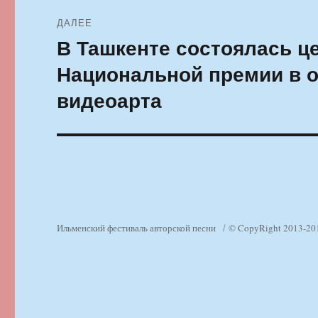
ДАЛЕЕ
В Ташкенте состоялась ц
Следующая
запись:
Национальной премии в о
видеоарта
Ильменский фестиваль авторской песни
© CopyRight 2013-20