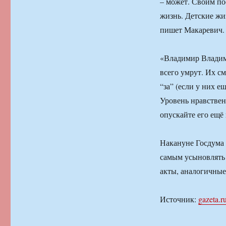
– может. Своим по
жизнь. Детские жи
пишет Макаревич.
«Владимир Владими
всего умрут. Их с
“за” (если у них 
Уровень нравствен
опускайте его ещё
Накануне Госдума 
самым усыновлять 
акты, аналогичные
Источник:
gazeta.r