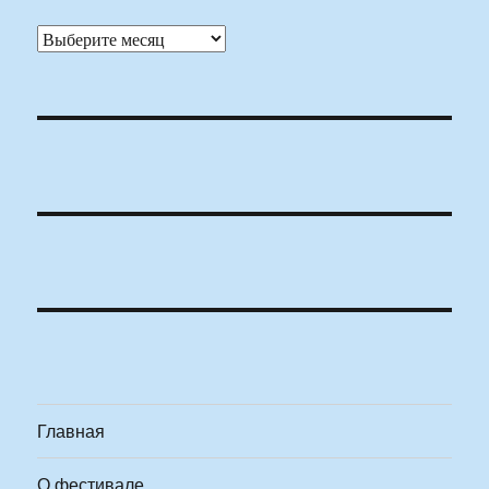
Архивы
Главная
О фестивале