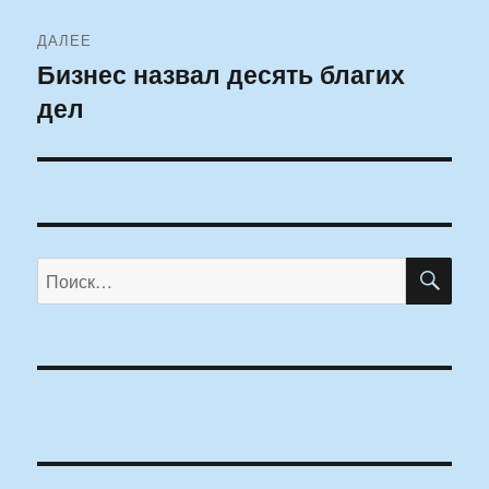
ДАЛЕЕ
Бизнес назвал десять благих
Следующая
дел
запись:
ПО
Искать: