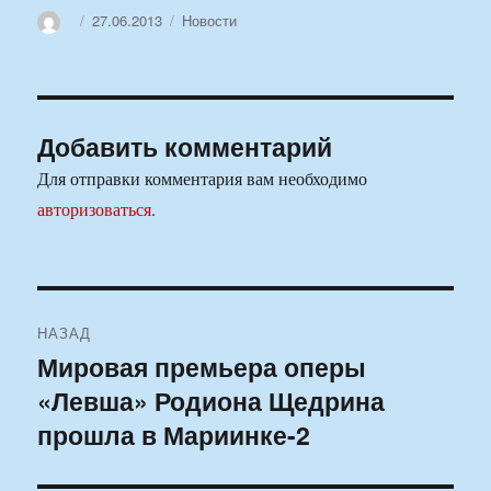
Автор
Опубликовано
Рубрики
27.06.2013
Новости
Добавить комментарий
Для отправки комментария вам необходимо
авторизоваться
.
Навигация
НАЗАД
по
Мировая премьера оперы
Предыдущая
«Левша» Родиона Щедрина
запись:
записям
прошла в Мариинке-2