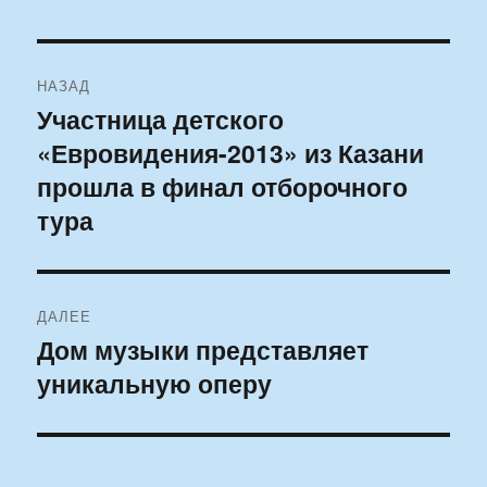
Навигация
НАЗАД
по
Участница детского
Предыдущая
«Евровидения-2013» из Казани
запись:
записям
прошла в финал отборочного
тура
ДАЛЕЕ
Дом музыки представляет
Следующая
уникальную оперу
запись: