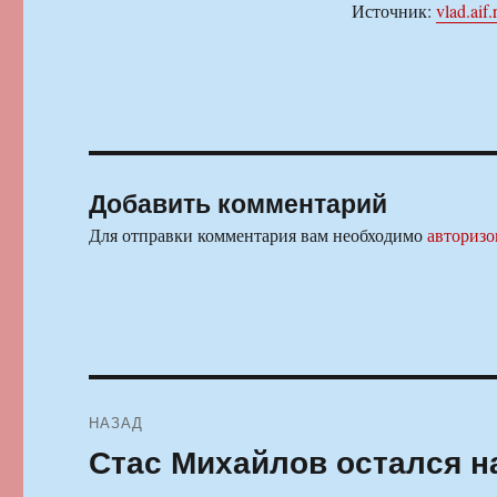
Источник:
vlad.aif.
Добавить комментарий
Для отправки комментария вам необходимо
авторизо
Навигация
НАЗАД
по
Стас Михайлов остался н
Предыдущая
запись:
записям