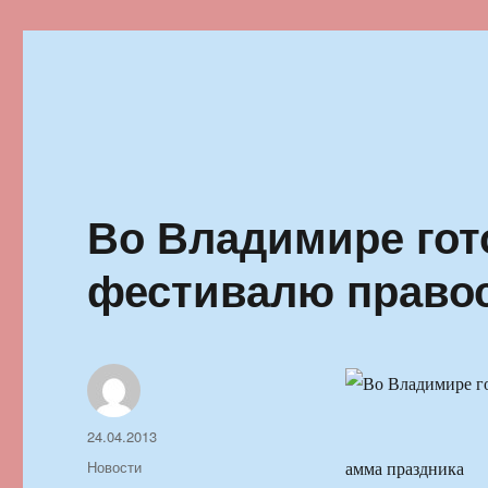
Ильменский фестиваль автор
Во Владимире гот
фестивалю право
Автор
Опубликовано
24.04.2013
Рубрики
Новости
амма праздника