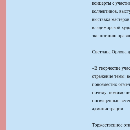
концерты с участ
коллективов, выст
выставка мастеров
владимирской худо
экспозицию право
Светлана Орлова д
«В творчестве уча
отражение темы: в
повсеместно отмеч
почему, помимо це
посвященные весе
администрации.
Торжественное отк