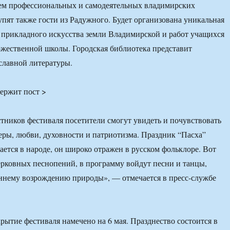
ием профессиональных и самодеятельных владимирских
упят также гости из Радужного. Будет организована уникальная
 прикладного искусства земли Владимирской и работ учащихся
жественной школы. Городская библиотека представит
славной литературы.
ержит пост >
стников фестиваля посетители смогут увидеть и почувствовать
еры, любви, духовности и патриотизма. Праздник “Пасха”
ается в народе, он широко отражен в русском фольклоре. Вот
рковных песнопений, в программу войдут песни и танцы,
ннему возрождению природы», — отмечается в пресс-службе
рытие фестиваля намечено на 6 мая. Празднество состоится в