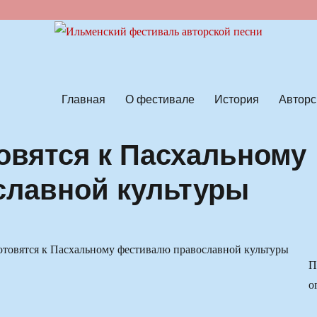
ской песни
Главная
О фестивале
История
Авторс
овятся к Пасхальному
славной культуры
П
о