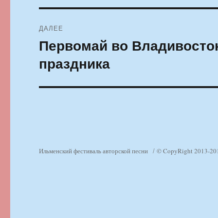
ДАЛЕЕ
Первомай во Владивосток
Следующая
запись:
праздника
Ильменский фестиваль авторской песни
© CopyRight 2013-20