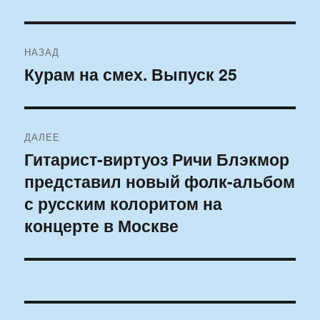
Навигация
НАЗАД
по
Курам на смех. Выпуск 25
Предыдущая
запись:
записям
ДАЛЕЕ
Гитарист-виртуоз Ричи Блэкмор
Следующая
представил новый фолк-альбом
запись:
с русским колоритом на
концерте в Москве