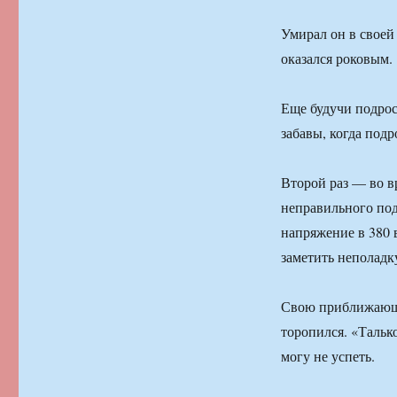
Умирал он в своей 
оказался роковым.
Еще будучи подрост
забавы, когда под
Второй раз — во вр
неправильного под
напряжение в 380 
заметить неполадк
Свою приближающую
торопился. «Тальк
могу не успеть.