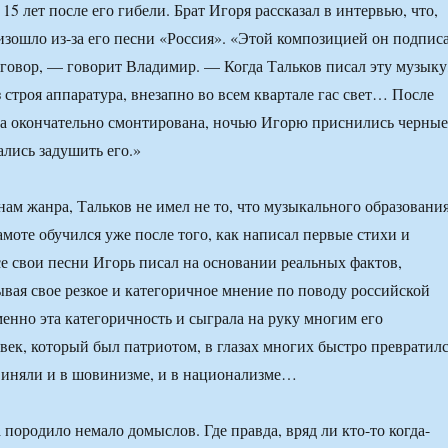
 15 лет после его гибели. Брат Игоря рассказал в интервью, что,
изошло из-за его песни «Россия». «Этой композицией он подпис
говор, — говорит Владимир. — Когда Тальков писал эту музыку
 строя аппаратура, внезапно во всем квартале гас свет… После
ла окончательно смонтирована, ночью Игорю приснились черные
ались задушить его.»
нам жанра, Тальков не имел не то, что музыкального образования
амоте обучился уже после того, как написал первые стихи и
е свои песни Игорь писал на основании реальных фактов,
вая свое резкое и категоричное мнение по поводу российской
енно эта категоричность и сыграла на руку многим его
век, который был патриотом, в глазах многих быстро превратил
виняли и в шовинизме, и в национализме…
 породило немало домыслов. Где правда, вряд ли кто-то когда-