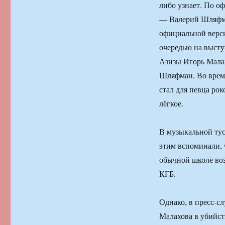
либо узнает. По о
— Валерий Шляфман
официальной верси
очередью на высту
Азизы Игорь Малах
Шляфман. Во время
стал для певца ро
лёгкое.
В музыкальной тус
этим вспоминали, 
обычной школе воз
КГБ.
Однако, в пресс-с
Малахова в убийств