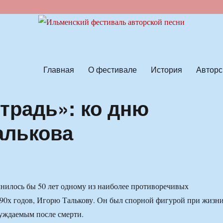
ской песни
Главная
О фестивале
История
Авторс
традь»: ко дню
алькова
лнилось бы 50 лет одному из наиболее противоречивых
90х годов, Игорю Талькову. Он был спорной фигурой при жизни
суждаемым после смерти.