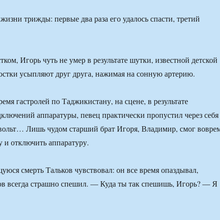
жизни трижды: первые два раза его удалось спасти, третий
ком, Игорь чуть не умер в результате шутки, известной детской
ростки усыпляют друг друга, нажимая на сонную артерию.
емя гастролей по Таджикистану, на сцене, в результате
ключений аппаратуры, певец практически пропустил через себя
вольт… Лишь чудом старший брат Игоря, Владимир, смог вовре
у и отключить аппаратуру.
ся смерть Тальков чувствовал: он все время опаздывал,
ов всегда страшно спешил. — Куда ты так спешишь, Игорь? — Я