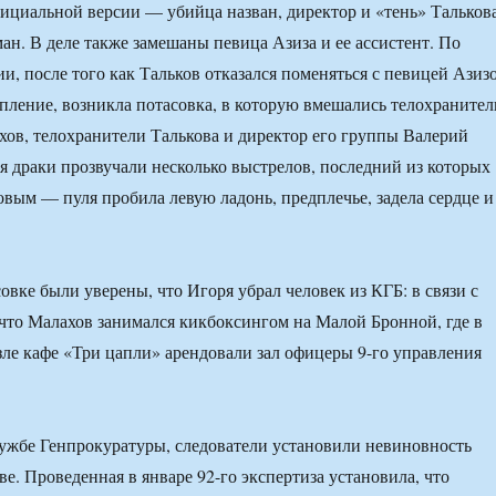
фициальной версии — убийца назван, директор и «тень» Тальков
. В деле также замешаны певица Азиза и ее ассистент. По
и, после того как Тальков отказался поменяться с певицей Азиз
пление, возникла потасовка, в которую вмешались телохранител
ов, телохранители Талькова и директор его группы Валерий
 драки прозвучали несколько выстрелов, последний из которых
ковым — пуля пробила левую ладонь, предплечье, задела сердце и
овке были уверены, что Игоря убрал человек из КГБ: в связи с
что Малахов занимался кикбоксингом на Малой Бронной, где в
ле кафе «Три цапли» арендовали зал офицеры 9-го управления
лужбе Генпрокуратуры, следователи установили невиновность
е. Проведенная в январе 92-го экспертиза установила, что