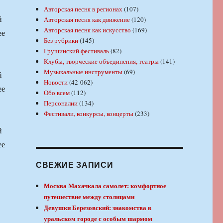
Авторская песня в регионах
(107)
й
Авторская песня как движение
(120)
Авторская песня как искусство
(169)
ее
Без рубрики
(145)
Грушинский фестиваль
(82)
Клубы, творческие объединения, театры
(141)
Музыкальные инструменты
(69)
й
Новости
(42 062)
ее
Обо всем
(112)
Персоналии
(134)
Фестивали, конкурсы, концерты
(233)
й
ее
СВЕЖИЕ ЗАПИСИ
Москва Махачкала самолет: комфортное
путешествие между столицами
Девушки Березовский: знакомства в
уральском городе с особым шармом