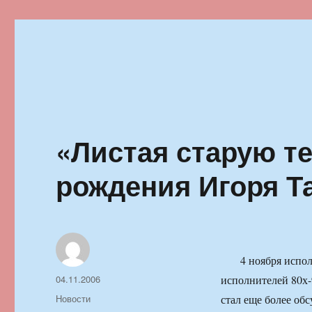
Ильменский фестиваль автор
«Листая старую те
рождения Игоря Т
4 ноября испо
Автор
Опубликовано
04.11.2006
исполнителей 80х-
Рубрики
Новости
стал еще более об