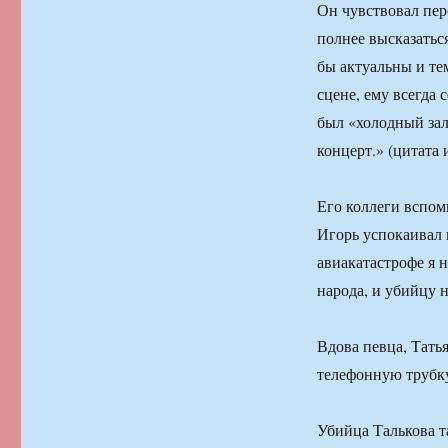
Он чувствовал пер
полнее высказаться
бы актуальны и те
сцене, ему всегда 
был «холодный зал
концерт.» (цитата 
Его коллеги вспоми
Игорь успокаивал 
авиакатастрофе я 
народа, и убийцу 
Вдова певца, Татья
телефонную трубку
Убийца Талькова та