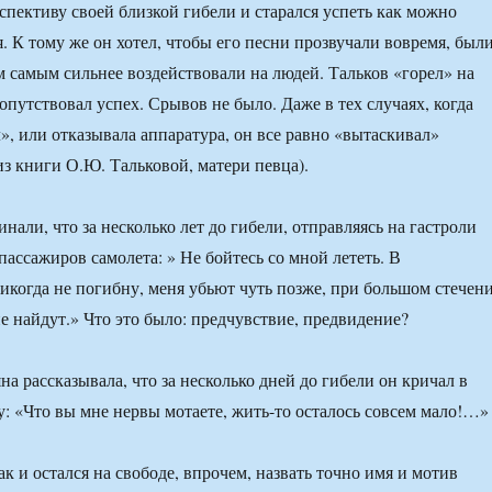
спективу своей близкой гибели и старался успеть как можно
. К тому же он хотел, чтобы его песни прозвучали вовремя, был
м самым сильнее воздействовали на людей. Тальков «горел» на
сопутствовал успех. Срывов не было. Даже в тех случаях, когда
», или отказывала аппаратура, он все равно «вытаскивал»
из книги О.Ю. Тальковой, матери певца).
нали, что за несколько лет до гибели, отправляясь на гастроли
пассажиров самолета: » Не бойтесь со мной лететь. В
никогда не погибну, меня убьют чуть позже, при большом стечен
не найдут.» Что это было: предчувствие, предвидение?
на рассказывала, что за несколько дней до гибели он кричал в
: «Что вы мне нервы мотаете, жить-то осталось совсем мало!…»
к и остался на свободе, впрочем, назвать точно имя и мотив