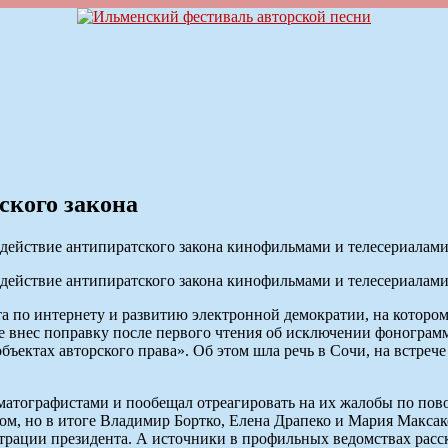
ского закона
действие антипиратского закона кинофильмами и телесериалам
действие антипиратского закона кинофильмами и телесериалам
ета по интернету и развитию электронной демократии, на котор
 внес поправку после первого чтения об исключении фонограмм и
бъектах авторского права». Об этом шла речь в Сочи, на встре
ематографистами и пообещал отреагировать на их жалобы по пов
ом, но в итоге Владимир Бортко, Елена Драпеко и Мария Максак
трации президента. А источники в профильных ведомствах расск