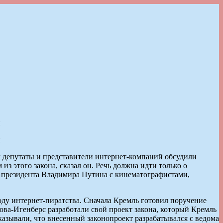
и
и
ом депутаты и представители интернет-компаний обсудили
з этого закона, сказал он. Речь должна идти только о
че президента Владимира Путина с кинематографистами,
оду интернет-пиратства. Сначала Кремль готовил поручение
ова-Игенберс разработали свой проект закона, который Кремль
азывали, что внесенный законопроект разрабатывался с ведома