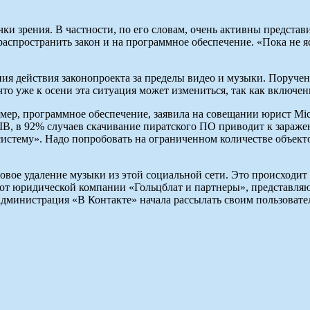
ки зрения. В частности, по его словам, очень активны предста
распространить закон и на программное обеспечение. «Пока не я
ия действия законопроекта за пределы видео и музыки. Поручен
что уже к осени эта ситуация может измениться, так как включен
мер, программное обеспечение, заявила на совещании юрист Mi
IB, в 92% случаев скачивание пиратского ПО приводит к зараже
систему». Надо попробовать на ограниченном количестве объек
овое удаление музыки из этой социальной сети. Это происходит 
 от юридической компании «Гольцблат и партнеры», представл
о администрация «В Контакте» начала рассылать своим пользовате