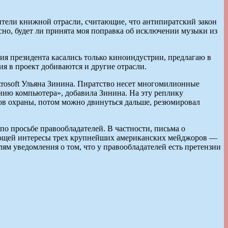
вители книжной отрасли, считающие, что антипиратский закон
сно, будет ли принята моя поправка об исключении музыки из
ия президента касались только киноиндустрии, предлагаю в
ия в проект добиваются и другие отрасли.
crosoft Ульяна Зинина. Пиратство несет многомилионные
нию компьютера», добавила Зинина. На эту реплику
тов охраны, потом можно двинуться дальше, резюмировал
по просьбе правообладателей. В частности, письма о
яющей интересы трех крупнейших американских мейджоров —
лям уведомления о том, что у правообладателей есть претензии