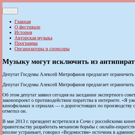
Перейти
к
Меню
Ильменский фестиваль авторской песни
содержимому
Главная
О фестивале
История
Авторская музыка
Программа
Организаторы и спонсоры
Музыку могут исключить из антипират
Депутат Госдумы Алексей Митрофанов предлагает ограничить 
Депутат Госдумы Алексей Митрофанов предлагает ограничить 
Об этом депутат заявил сегодня на заседании экспертного сов
законопроект о противодействии пиратства в интернете. «Я уже
кинофильмах и сериалах — о дорогостоящих по производству о
отметил он.
В мае 2013 г. президент встретился в Сочи с российскими кин
правительству разработать механизм борьбы с онлайн-пиратств
вполне устраивает, говорил «Ведомостям» источник в админис