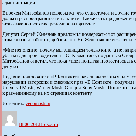
администрации.
Впрочем Митрофанов подчеркнул, что существуют и другие точ
должен распространяться и на книги. Также есть предложения 
этого законопроекта», резюмировал депутат.
Депутат Сергей Железняк предложил воздержаться от расширен
этом ключе и работать, добавил он. Но Железняк не исключил, 
«Мне непонятно, почему мы защищаем только кино, а не напри
убытки для производителей ПО. Кроме того, по данным Group 
Митрофанов ответил, что пока «идет попытка протестировать 
депутат.
Недавно пользователи «В Контакте» начали жаловаться на масс
нарушении авторских и смежных прав «В Контакте» получила
Universal Music, Warner Music Group и Sony Music. После этог
к размещенному на их страницах контенту.
Источник:
vedomosti.ru
Автор
Опубликовано
Рубрики
18.06.2013
Новости