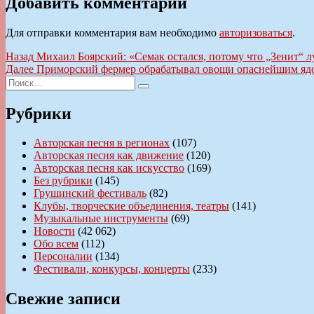
Добавить комментарий
Для отправки комментария вам необходимо
авторизоваться
.
Навигация
Предыдущая
Назад
Михаил Боярский: «Семак остался, потому что „Зенит“
запись:
Следующая
Далее
Приморский фермер обрабатывал овощи опаснейшим яд
по
Искать:
запись:
Поиск
записям
Рубрики
Авторская песня в регионах
(107)
Авторская песня как движение
(120)
Авторская песня как искусство
(169)
Без рубрики
(145)
Грушинский фестиваль
(82)
Клубы, творческие объединения, театры
(141)
Музыкальные инструменты
(69)
Новости
(42 062)
Обо всем
(112)
Персоналии
(134)
Фестивали, конкурсы, концерты
(233)
Свежие записи