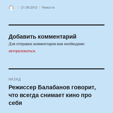
Автор
Опубликовано
Рубрики
21.09.2012
Новости
Добавить комментарий
Для отправки комментария вам необходимо
авторизоваться
.
Навигация
НАЗАД
по
Режиссер Балабанов говорит,
Предыдущая
что всегда снимает кино про
запись:
записям
себя