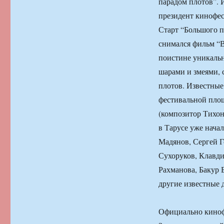
парадом плотов”. 
президент кинофе
Старт “Большого па
снимался фильм “В
поистине уникальн
шарами и змеями, 
плотов. Известные
фестивальной пло
(композитор Тихон
в Тарусе уже нача
Мадянов, Сергей Г
Сухоруков, Клавд
Рахманова, Бакур 
другие известные 
Официально кинофе