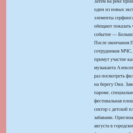
Затем на реке про
один из новых экс
элементы серфинга
обещают показать ч
событие — Большой
После окончания П
сотрудников МЧС, 
примут участие ка
музыканта Алексея
раз посмотреть фи
на берегу Оки. За
пароме, специальн
фестивальная площа
сектор с детской 
забавами. Оригина
августа в городск