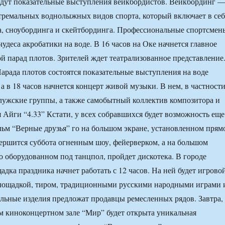
йдут показательные выступления вейкбордистов. Вейкбординг 
тремальных воднолыжных видов спорта, который включает в себ
, сноубординга и скейтбординга. Профессиональные спортсмен
удеса акробатики на воде. В 16 часов на Оке начнется главное
 парад плотов. Зрителей ждет театрализованное представление
арада плотов состоятся показательные выступления на воде
а в 18 часов начнется концерт живой музыки. В нем, в частности
лужские группы, а также самобытный коллектив композитора и
 Айги “4.33” Кстати, у всех собравшихся будет возможность еще
льм “Верные друзья” го на большом экране, установленном прям
вершится суббота огненным шоу, фейерверком, а на большом
о оборудованном под танцпол, пройдет дискотека. В городе
дка праздника начнет работать с 12 часов. На ней будет игрово
площадкой, тиром, традиционными русскими народными играми 
льные изделия предложат продавцы ремесленных рядов. Завтра,
ом киноконцертном зале “Мир” будет открыта уникальная