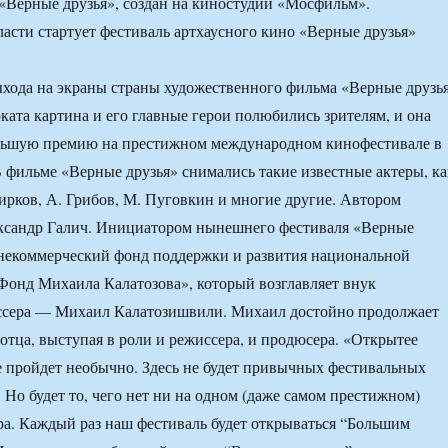
«Верные друзья», создан на киностудии «Мосфильм».
ыхода на экраны страны художественного фильма «Верные друзь
ката картина и его главные герои полюбились зрителям, и она
льшую премию на престижном международном кинофестивале в
 фильме «Верные друзья» снимались такие известные актеры, ка
Чирков, А. Грибов, М. Пуговкин и многие другие. Автором
ександр Галич. Инициатором нынешнего фестиваля «Верные
 некоммерческий фонд поддержки и развития национальной
онд Михаила Калатозова», который возглавляет внук
ссера — Михаил Калатозишвили. Михаил достойно продолжает
 отца, выступая в роли и режиссера, и продюсера. «Открытее
е пройдет необычно. Здесь не будет привычных фестивальных
 Но будет то, чего нет ни на одном (даже самом престижном)
а. Каждый раз наш фестиваль будет открываться “Большим