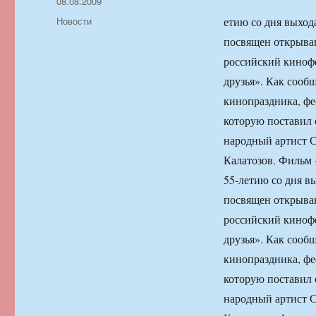
Автор
Опубликовано
08.08.2009
Рубрики
Новости
етию со дня выход
посвящен открываю
российский киноф
друзья». Как соо
кинопраздника, фе
которую поставил 
народный артист 
Калатозов. Фильм 
55-летию со дня в
посвящен открываю
российский киноф
друзья». Как соо
кинопраздника, фе
которую поставил 
народный артист 