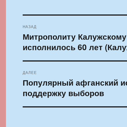
Навигация
НАЗАД
по
Митрополиту Калужскому
Предыдущая
запись:
записям
исполнилось 60 лет (Калу
ДАЛЕЕ
Популярный афганский ис
Следующая
запись:
поддержку выборов