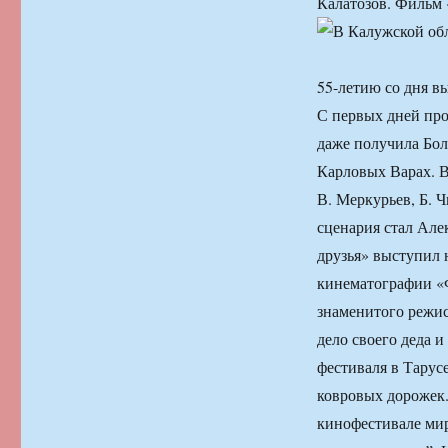
Калатозов. Фильм 
55-летию со дня в
С первых дней про
даже получила Бо
Карловых Варах. В
В. Меркурьев, Б. 
сценария стал Ал
друзья» выступил
кинематографии «Ф
знаменитого режи
дело своего деда и
фестиваля в Тарус
ковровых дорожек.
кинофестивале мир