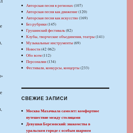
-л
Авторская песня в регионах
(107)
Авторская песня как движение
(120)
Авторская песня как искусство
(169)
Без рубрики
(145)
е
Грушинский фестиваль
(82)
Клубы, творческие объединения, театры
(141)
,
Музыкальные инструменты
(69)
Новости
(42 062)
Обо всем
(112)
Персоналии
(134)
Фестивали, конкурсы, концерты
(233)
я»
е
СВЕЖИЕ ЗАПИСИ
,
Москва Махачкала самолет: комфортное
путешествие между столицами
Девушки Березовский: знакомства в
уральском городе с особым шармом