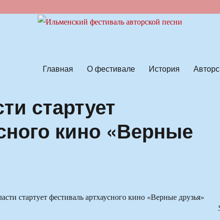
ской песни
Главная
О фестивале
История
Авторс
ти стартует
сного кино «Верные