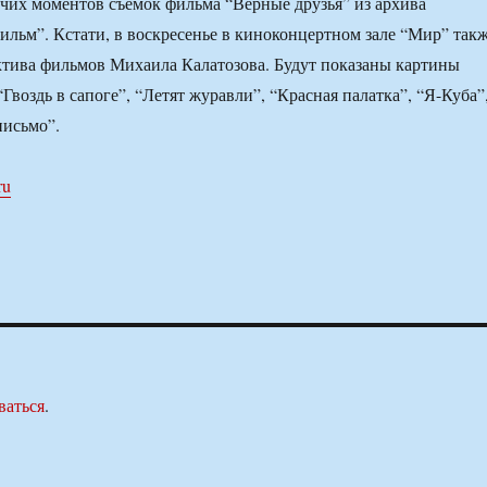
чих моментов съемок фильма “Верные друзья” из архива
льм”. Кстати, в воскресенье в киноконцертном зале “Мир” так
ктива фильмов Михаила Калатозова. Будут показаны картины
Гвоздь в сапоге”, “Летят журавли”, “Красная палатка”, “Я-Куба”
письмо”.
ru
ваться
.