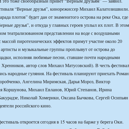
И это тоже своеобразный привет “Верным друзьям” — заявил.
стиваля “Верные друзья”, кинорежиссер Михаил Калатозишвили.
рада плотов” будет дан от знаменитого острова на реке Ока, где
ерные друзья”, и откуда у главных героев уплыл их плот. В этом
ом театрализованном представлении на воде с воздушными
с массой пиротехнических эффектов примут участие около 20
 артисты и музыкальные группы проплывут от острова до
щадки, исполняя любимые песни, ставшие почти народными
 Хренников, автор слов Михаил Матусовский). В честь фестива
лись народные гуляния. На фестиваль планируют приехать Роман
оробченко, Ангелина Миримская, Дарья Мороз, Виктор
ия Коршунова, Михаил Евланов, Юрий Степанов, Ирина
Бакурадзе, Николай Хомерики, Оксана Бычкова, Сергей Осипьян
деятели российского кино.
стиваль откроется сегодня в 15 часов на барже у берега Оки.