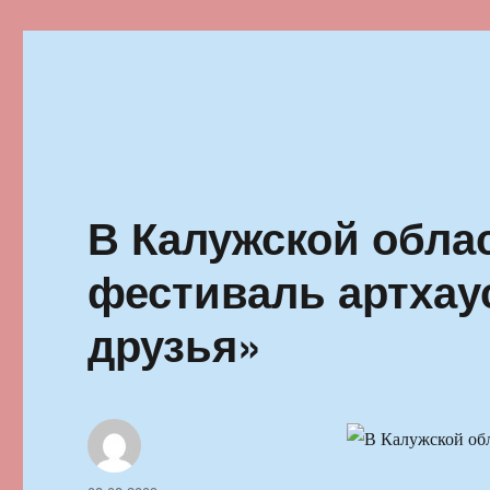
Ильменский фестиваль автор
В Калужской облас
фестиваль артхау
друзья»