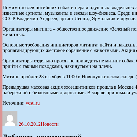
Помимо хозяев погибших собак и неравнодушных владельцев ж
известные артисты, музыканты и звезды шоу-бизнеса. Среди н
СССР Владимир Андреев, артист Леонид Ярмольник и другие.
Организаторы митинга – общественное движение «Зеленый по
животных.
Основные требования инициаторов митинга: найти и наказать 
пропагандирующих жестокое обращение с животными. Акция с
Организаторы отдельно просят не приводить не митинг собак
прийти с такими поводками, накинутыми на плечи.
Митинг пройдет 28 октября в 11:00 в Новопушкинском сквере 
Предыдущая массовая акция зоозащитников прошла в Москве 
набережной с бездомными дворнягами. В марше принимали уча
Источник:
vesti.ru
Автор
Опубликовано
Рубрики
26.10.2012
Новости
Добавить комментарий