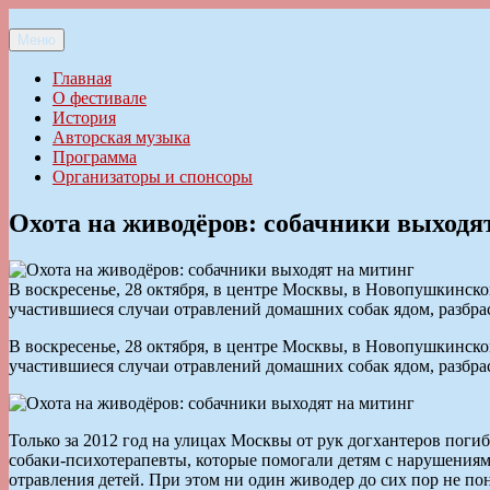
Перейти
к
Меню
Ильменский фестиваль авторской песни
содержимому
Главная
О фестивале
История
Авторская музыка
Программа
Организаторы и спонсоры
Охота на живодёров: собачники выходя
В воскресенье, 28 октября, в центре Москвы, в Новопушкинск
участившиеся случаи отравлений домашних собак ядом, разбр
В воскресенье, 28 октября, в центре Москвы, в Новопушкинск
участившиеся случаи отравлений домашних собак ядом, разбр
Только за 2012 год на улицах Москвы от рук догхантеров поги
собаки-психотерапевты, которые помогали детям с нарушениями
отравления детей. При этом ни один живодер до сих пор не пон