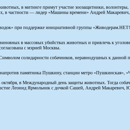
ивотных, в митинге примут участие зоозащитники, волонтеры, 
их, в частности — лидер «Машины времени» Андрей Макаревич, 
водок» при поддержке инициативной группы «Живодерам.НЕТ!»
виновных в массовых убийствах животных и привлечь к уголовн
огласована с мэрией Москвы.
. Символом солидарности собачников, неравнодушных к данной 
(напротив памятника Пушкину, станции метро «Пушкинская», «Че
4 октября, в Международный день защиты животных. Тогда соб
стие Леонид Ярмольник с дочкой Сашей, Андрей Макаревич, Юл