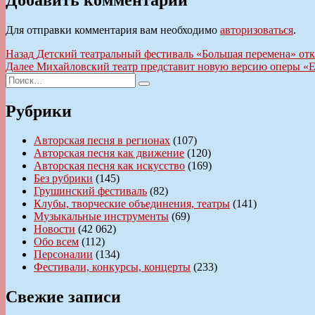
Для отправки комментария вам необходимо
авторизоваться
.
Навигация
Предыдущая
Назад
Детский театральный фестиваль «Большая перемена» от
запись:
Следующая
Далее
Михайловский театр представит новую версию оперы «
по
Искать:
запись:
Поиск
записям
Рубрики
Авторская песня в регионах
(107)
Авторская песня как движение
(120)
Авторская песня как искусство
(169)
Без рубрики
(145)
Грушинский фестиваль
(82)
Клубы, творческие объединения, театры
(141)
Музыкальные инструменты
(69)
Новости
(42 062)
Обо всем
(112)
Персоналии
(134)
Фестивали, конкурсы, концерты
(233)
Свежие записи