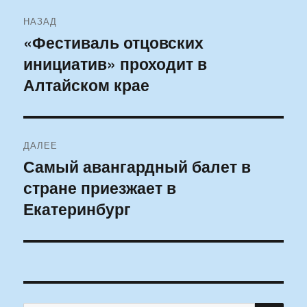
Навигация
НАЗАД
по
«Фестиваль отцовских
Предыдущая
инициатив» проходит в
запись:
записям
Алтайском крае
ДАЛЕЕ
Самый авангардный балет в
Следующая
стране приезжает в
запись:
Екатеринбург