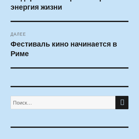
энергия жизни
запись:
записям
ДАЛЕЕ
Фестиваль кино начинается в
Следующая
Риме
запись:
ПО
Искать: