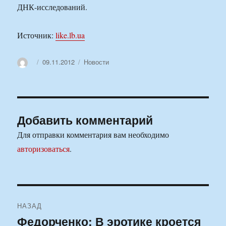
ДНК-исследований.
Источник:
like.lb.ua
Автор
Опубликовано
Рубрики
09.11.2012
Новости
Добавить комментарий
Для отправки комментария вам необходимо
авторизоваться
.
Навигация
НАЗАД
по
Федорченко: В эротике кроется
Предыдущая