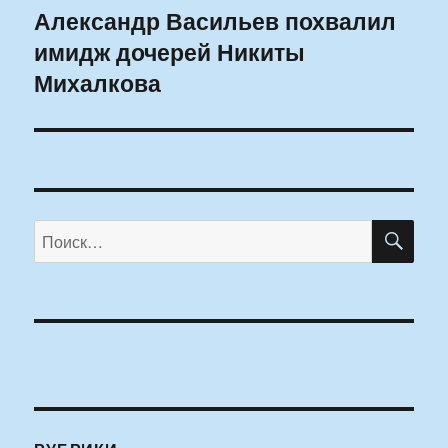
Александр Васильев похвалил
Следующая
имидж дочерей Никиты
запись:
Михалкова
ПО
Искать: